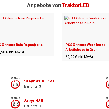
Angebote von
TraktorLED
 X-treme Rain Regenjacke
PSS X-treme Work kurze
Arbeitshose in Grün
,90 €
inkl. MwSt.
69,90 €
inkl. MwSt.
Ø Note
Ø 
Steyr 4130 CVT
1.3
Berichte: 3
Ø Note
Ø 
Steyr 485
2.5
Berichte: 1