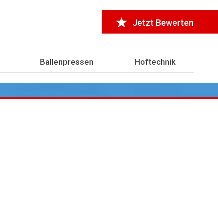
Jetzt Bewerten
Ballenpressen
Hoftechnik
r 7.000 Testberichte
aus der Landwirtschaft