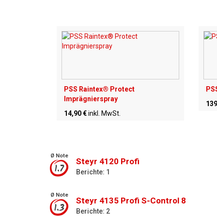
PSS Raintex® Protect
PSS
Imprägnierspray
139
14,90 €
inkl. MwSt.
Ø Note
Steyr 4120 Profi
1.7
Berichte: 1
Ø Note
Steyr 4135 Profi S-Control 8
1.3
Berichte: 2