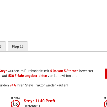
5
Flop 25
Steyr
wurden im Durchschnitt mit
4.04
von 5 Sternen
bewertet.
n auf
536
Erfahrungsberichten
von Landwirten und
würden
74%
ihren Steyr Traktor wieder kaufen!
Ø Note
Ø 
Steyr 1140 Profi
1.6
Berichte: 1