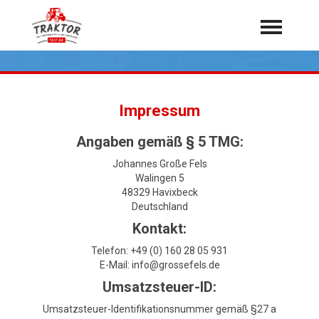
Home
Traktoren
Impressum
Über 7.000 Testberichte
Mähdrescher
Angaben gemäß § 5 TMG:
Feldhäcksler
aus der Landwirtschaft
Johannes Große Fels
Rundballenpressen
Walingen 5
48329 Havixbeck
Großpackenpressen
Deutschland
Kontakt:
Teleskoplader
Telefon: +49 (0) 160 28 05 931
Hoflader
E-Mail: info@grossefels.de
Radlader
Umsatzsteuer-ID:
Rasentraktoren
Umsatzsteuer-Identifikationsnummer gemäß §27 a