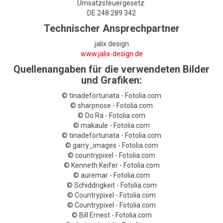
Umsatzsteuergesetz:
Motorsägen
DE 248 289 342
Hoflader
Technischer Ansprechpartner
Freischneider
jalix design
www.jalix-design.de
Jetzt Bewerten
Quellenangaben für die verwendeten Bilder
und Grafiken:
© tinadefortunata - Fotolia.com
© sharpnose - Fotolia.com
© Do Ra - Fotolia.com
© makaule - Fotolia.com
© tinadefortunata - Fotolia.com
© garry_images - Fotolia.com
© countrypixel - Fotolia.com
© Kenneth Keifer - Fotolia.com
© auremar - Fotolia.com
© Schiddrigkeit - Fotolia.com
© Countrypixel - Fotolia.com
© Countrypixel - Fotolia.com
© Bill Ernest - Fotolia.com