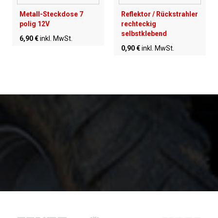
Metall-Steckdose 7
Reflektor / Rückstrahler
polig 12V
rechteckig
selbstklebend
6,90 €
inkl. MwSt.
0,90 €
inkl. MwSt.