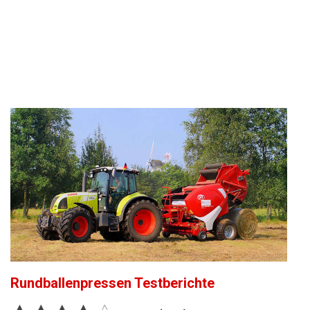
Motorsägen
Hoflader
Freischneider
Jetzt Bewerten
Rundballenpressen
Testberichte