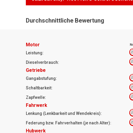
Durchschnittliche Bewertung
Motor
N
1
Leistung:
1
Dieselverbrauch:
Getriebe
1
Gangabstufung:
1
Schaltbarkeit:
1
Zapfwelle:
Fahrwerk
1
Lenkung (Lenkbarkeit und Wendekreis):
1
Federung bzw. Fahrverhalten (je nach Alter):
Hubwerk