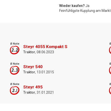
Wieder kaufen?
Ja
Feinfühligste Kupplung am Markt
Ø Note
Ø
Steyr 4055 Kompakt S
2.2
Traktor
, 08.06.2023
Ø Note
Ø
Steyr 540
2.3
Traktor
, 13.01.2015
Ø Note
Ø
Steyr 495
2.1
Traktor
, 31.01.2021