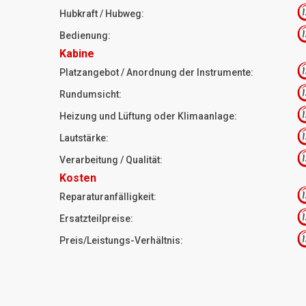
1
Hubkraft / Hubweg:
1
Bedienung:
Kabine
1
Platzangebot / Anordnung der Instrumente:
1
Rundumsicht:
1
Heizung und Lüftung oder Klimaanlage:
1
Lautstärke:
1
Verarbeitung / Qualität:
Kosten
1
Reparaturanfälligkeit:
1
Ersatzteilpreise:
1
Preis/Leistungs-Verhältnis: