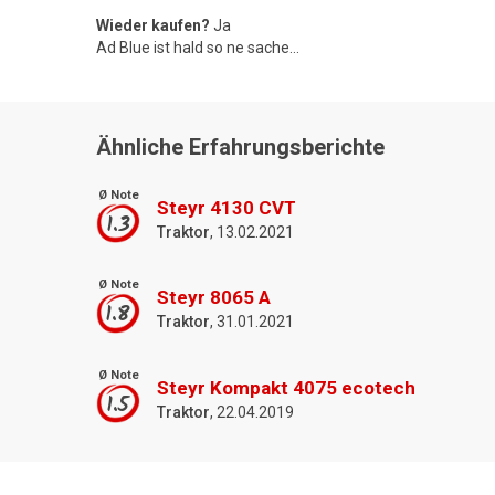
Wieder kaufen?
Ja
Ad Blue ist hald so ne sache...
Ähnliche Erfahrungsberichte
Ø Note
Steyr 4130 CVT
1.3
Traktor
, 13.02.2021
Ø Note
Steyr 8065 A
1.8
Traktor
, 31.01.2021
Ø Note
Steyr Kompakt 4075 ecotech
1.5
Traktor
, 22.04.2019