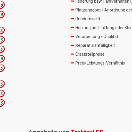
Federung bzw. Fahrverhalten (j
.0
Platzangebot / Anordnung der
.0
Rundumsicht
Heizung und Lüftung oder Kli
.5
Verarbeitung / Qualität
.5
Reparaturanfälligkeit
.5
Ersatzteilpreise
.0
Preis/Leistungs-Verhältnis
.5
.5
.5
.5