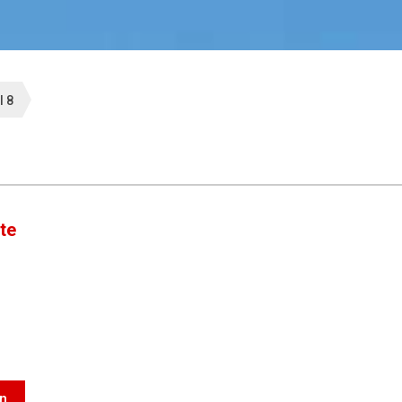
l 8
te
en