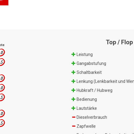
Top / Flop
ote
.0
Leistung
.5
Gangabstufung
Schaltbarkeit
.0
Lenkung (Lenkbarkeit und Wen
.0
Hubkraft / Hubweg
.5
Bedienung
Lautstärke
.0
Dieselverbrauch
.5
Zapfwelle