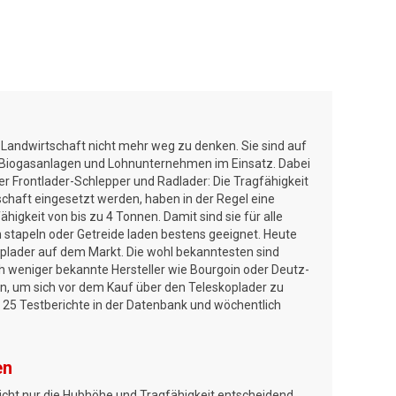
r Landwirtschaft nicht mehr weg zu denken. Sie sind auf
n, Biogasanlagen und Lohnunternehmen im Einsatz. Dabei
r Frontlader-Schlepper und Radlader: Die Tragfähigkeit
schaft eingesetzt werden, haben in der Regel eine
igkeit von bis zu 4 Tonnen. Damit sind sie für alle
n stapeln oder Getreide laden bestens geeignet. Heute
koplader auf dem Markt. Die wohl bekanntesten sind
ch weniger bekannte Hersteller wie Bourgoin oder Deutz-
en, um sich vor dem Kauf über den Teleskoplader zu
r 25 Testberichte in der Datenbank und wöchentlich
en
icht nur die Hubhöhe und Tragfähigkeit entscheidend,