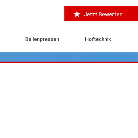
Jetzt Bewerten
Ballenpressen
Hoftechnik
r 7.000 Testberichte
aus der Landwirtschaft