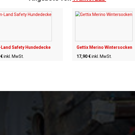
Land Safety Hundedecke
Gettix Merino Wintersocken
 €
inkl. MwSt.
17,90 €
inkl. MwSt.