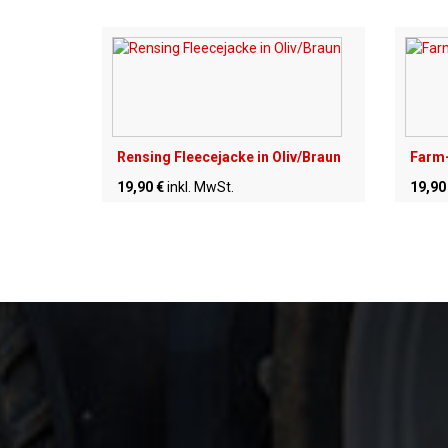
Rensing Fleecejacke in Oliv/Braun
Farm-
19,90 €
inkl. MwSt.
19,90