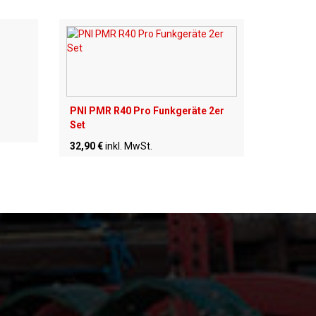
PNI PMR R40 Pro Funkgeräte 2er
Set
32,90 €
inkl. MwSt.