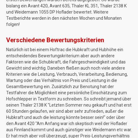
bislang ein Avant 420, Avant 635, Thaler KL 351, Thaler 2138 K
und Weidemann 1055 DP Hoflader bewertet. Weitere
Testberichte werden in den nächsten Wochen und Monaten
folgen!
Verschiedene Bewertungskriterien
Natürlich ist bei einem Hoftrac die Hubkraft und Hubhöhe ein
entscheidendes Bewertungskriterium aber auch andere
Faktoren wie die Schubkraft, die Fahrgeschwindigkeit und das
Gewicht sind wichtig. Daneben fließen auch noch viele andere
Kriterien wie die Leistung, Verbrauch, Verarbeitung, Bedienung,
Wartung oder das Verhältnis von Preis und Leistung in die
Gesamtbewertung ein. Zusätzlich zur Benotung hat der
Testfahrer die Möglichkeit eine persönliche Einschätzung zum
Hofschlepper in Textform zu schreiben. So schreibt jemand über
seinen Thaler 2138 K "Letzten Sommer neu gekauft und hat erst
60 Stunden gelaufen, wir sind aber sehr zufrieden, außer die
Hubkraft und auch die leistung könnte besser sein!" oder über
den Avant 420 "Am Anfang war ich skeptisch weil der Hoflader
aus Finnland kommt und auch günstiger wie Weidemann etc war.
Er hat mich aber voll überzeugt, super Preis-Leistungsverhältnis