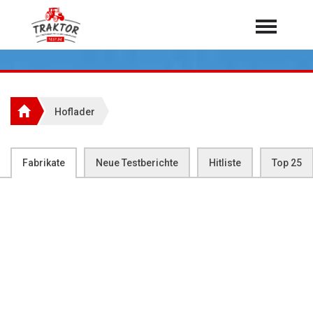
Home
Traktoren
Über 7.000 Testberichte
Hoflader
Mähdrescher
Feldhäcksler
aus der Landwirtschaft
Fabrikate
Neue Testberichte
Hitliste
Top 25
Rundballenpressen
Großpackenpressen
Teleskoplader
Hoflader
Radlader
Rasentraktoren