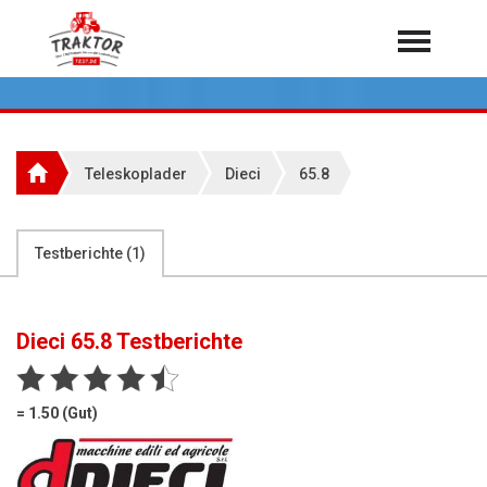
Home
Traktoren
Über 7.000 Testberichte
Teleskoplader
Dieci
65.8
Mähdrescher
Feldhäcksler
aus der Landwirtschaft
Testberichte (
1
)
Rundballenpressen
Großpackenpressen
Dieci 65.8
Testberichte
Teleskoplader
Hoflader
= 1.50 (Gut)
Radlader
Rasentraktoren