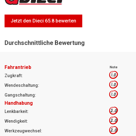
Motorsägen
Hoflader
Jetzt den Dieci 65.8 bewerten
Freischneider
Jetzt Bewerten
Durchschnittliche Bewertung
Fahrantrieb
Note
1.0
Zugkraft:
1.0
Wendeschaltung:
1.0
Gangschaltung:
Handhabung
2.0
Lenkbarkeit:
2.0
Wendigkeit:
2.0
Werkzeugwechsel: