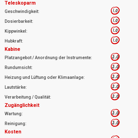
Teleskoparm
1.0
Geschwindigkeit:
1.0
Dosierbarkeit:
1.0
Kippwinkel:
1.0
Hubkraft:
Kabine
2.0
Platzangebot / Anordnung der Instrumente:
2.0
Rundumsicht:
2.0
Heizung und Lüftung oder Klimaanlage:
2.0
Lautstärke:
2.0
Verarbeitung / Qualität:
Zugänglichkeit
2.0
Wartung:
2.0
Reinigung:
Kosten