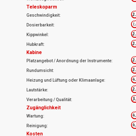
Teleskoparm
2
Geschwindigkeit:
1
Dosierbarkeit:
2
Kippwinkel:
2
Hubkraft:
Kabine
2
Platzangebot / Anordnung der Instrumente:
2
Rundumsicht:
4
Heizung und Lüftung oder Klimaanlage:
2
Lautstärke:
3
Verarbeitung / Qualität:
Zugänglichkeit
4
Wartung:
4
Reinigung:
Kosten