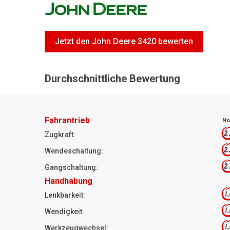
Jetzt den John Deere 3420 bewerten
Durchschnittliche Bewertung
Fahrantrieb
No
2
Zugkraft:
2
Wendeschaltung:
2
Gangschaltung:
Handhabung
1
Lenkbarkeit:
1
Wendigkeit:
1
Werkzeugwechsel: