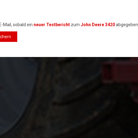
E-Mail, sobald ein
neuer Testbericht
zum
John Deere 3420
abgegeben
ichern