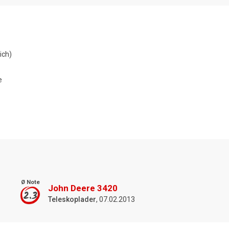
ich)
e
Ø Note
John Deere 3420
2.3
Teleskoplader
, 07.02.2013