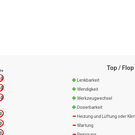
Top / Flop
te
.0
Lenkbarkeit
.0
Wendigkeit
.0
Werkzeugwechsel
Dosierbarkeit
.0
Heizung und Lüftung oder Kli
.0
Wartung
.0
Reinigung