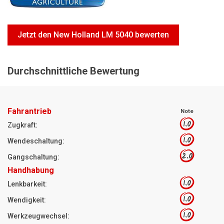
Motorsägen
Hoflader
Jetzt den New Holland LM 5040 bewerten
Freischneider
Jetzt Bewerten
Durchschnittliche Bewertung
Fahrantrieb
Note
1.0
Zugkraft:
1.0
Wendeschaltung:
2.0
Gangschaltung:
Handhabung
1.0
Lenkbarkeit:
1.0
Wendigkeit:
1.0
Werkzeugwechsel: