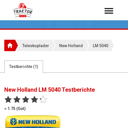
Home
Traktoren
Über 7.000 Testberichte
Teleskoplader
New Holland
LM 5040
Mähdrescher
Feldhäcksler
aus der Landwirtschaft
Testberichte (
1
)
Rundballenpressen
Großpackenpressen
New Holland LM 5040
Testberichte
Teleskoplader
Hoflader
= 1.75 (Gut)
Radlader
Rasentraktoren