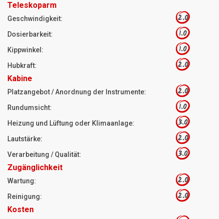
Teleskoparm
2.0
Geschwindigkeit:
1.0
Dosierbarkeit:
1.0
Kippwinkel:
2.0
Hubkraft:
Kabine
2.0
Platzangebot / Anordnung der Instrumente:
1.0
Rundumsicht:
3.0
Heizung und Lüftung oder Klimaanlage:
2.0
Lautstärke:
3.0
Verarbeitung / Qualität:
Zugänglichkeit
2.0
Wartung:
2.0
Reinigung:
Kosten