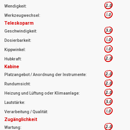
2.0
Wendigkeit:
1.0
Werkzeugwechsel:
Teleskoparm
3.0
Geschwindigkeit:
1.0
Dosierbarkeit:
1.0
Kippwinkel:
2.0
Hubkraft:
Kabine
2.0
Platzangebot / Anordnung der Instrumente:
2.0
Rundumsicht:
2.0
Heizung und Lüftung oder Klimaanlage:
3.0
Lautstärke:
1.0
Verarbeitung / Qualität:
Zugänglichkeit
2.0
Wartung: