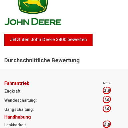
Motorsägen
Hoflader
Freischneider
Jetzt Bewerten
Jetzt den John Deere 3400 bewerten
Durchschnittliche Bewertung
Fahrantrieb
Note
2.0
Zugkraft:
1.0
Wendeschaltung:
1.0
Gangschaltung:
Handhabung
2.0
Lenkbarkeit: