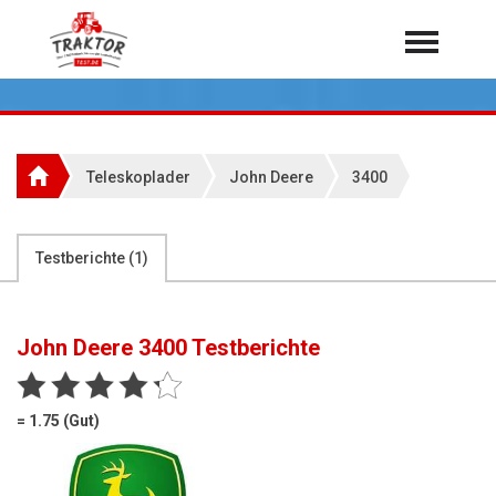
Home
Traktoren
Über 7.000 Testberichte
Teleskoplader
John Deere
3400
Mähdrescher
Feldhäcksler
aus der Landwirtschaft
Testberichte (
1
)
Rundballenpressen
Großpackenpressen
John Deere 3400
Testberichte
Teleskoplader
Hoflader
= 1.75 (Gut)
Radlader
Rasentraktoren