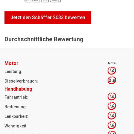
Motorsägen
Hoflader
Jetzt den Schäffer 2033 bewerten
Freischneider
Jetzt Bewerten
Durchschnittliche Bewertung
Motor
Note
1.0
Leistung:
2.0
Dieselverbrauch:
Handhabung
1.0
Fahrantrieb:
1.0
Bedienung:
1.0
Lenkbarkeit:
1.0
Wendigkeit: