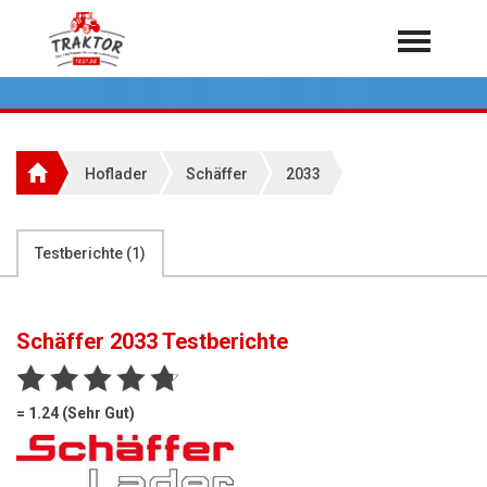
Home
Traktoren
Über 7.000 Testberichte
Hoflader
Schäffer
2033
Mähdrescher
Feldhäcksler
aus der Landwirtschaft
Testberichte (
1
)
Rundballenpressen
Großpackenpressen
Schäffer 2033
Testberichte
Teleskoplader
Hoflader
= 1.24 (Sehr Gut)
Radlader
Rasentraktoren