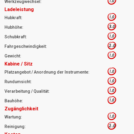
1.0
Werkzeugwechsel:
Ladeleistung
1.0
Hubkraft:
3.0
Hubhöhe:
1.0
Schubkraft:
2.0
Fahrgeschwindigkeit:
1.0
Gewicht:
Kabine / Sitz
1.0
Platzangebot / Anordnung der Instrumente:
1.0
Rundumsicht:
1.0
Verarbeitung / Qualität:
1.0
Bauhöhe:
Zugänglichkeit
1.0
Wartung:
2.0
Reinigung: