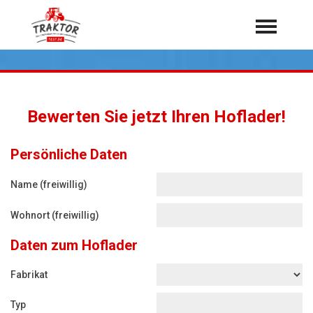
Home
Traktoren
Über 7.000 Testberichte
Bewerten Sie jetzt Ihren Hoflader!
Mähdrescher
Feldhäcksler
aus der Landwirtschaft
Persönliche Daten
Rundballenpressen
Name (freiwillig)
Großpackenpressen
Wohnort (freiwillig)
Teleskoplader
Daten zum Hoflader
Hoflader
Radlader
Fabrikat
Rasentraktoren
Typ