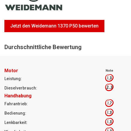
Motorsägen
Hoflader
Freischneider
Jetzt den Weidemann 1370 P50 bewerten
Jetzt Bewerten
Durchschnittliche Bewertung
Motor
Note
1.3
Leistung:
2.3
Dieselverbrauch:
Handhabung
1.7
Fahrantrieb:
1.3
Bedienung:
1.3
Lenkbarkeit: