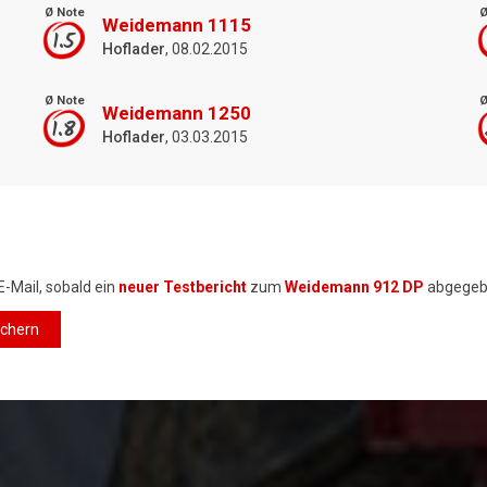
Ø Note
Ø
Weidemann 1115
1.5
Hoflader
, 08.02.2015
Ø Note
Ø
Weidemann 1250
1.8
Hoflader
, 03.03.2015
E-Mail, sobald ein
neuer Testbericht
zum
Weidemann 912 DP
abgegeb
ichern