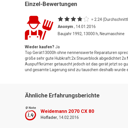
Einzel-Bewertungen
= 2.24 (Durchschnittl
Anonym
, 14.01.2016
Baujahr 1992, 13000 h, Neumaschine
Wieder kaufen?
Ja
Top Gerät13000h ohne nennenswerte Reparaturen spreche
größe sehr gute Hubkraft.2x Steuerblock abgedichtet 2x
Auspuffkrümer getauscht jedoch ist das gerät jetzt so g
und gesamte Lagerung sind zu tauschen deshalb wurde e
Ähnliche Erfahrungsberichte
Ø Note
Weidemann 2070 CX 80
1.4
Hoflader
, 14.02.2016