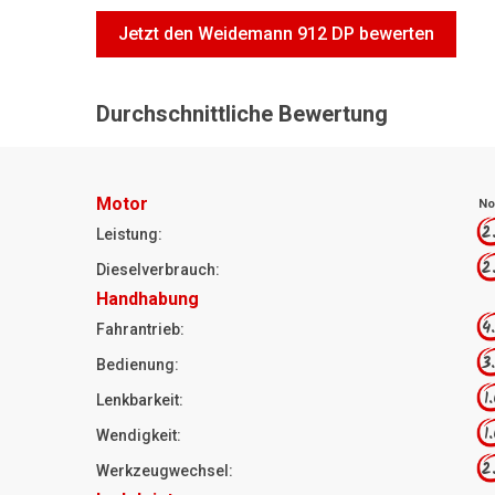
Jetzt den Weidemann 912 DP bewerten
Durchschnittliche Bewertung
Motor
No
2
Leistung:
2
Dieselverbrauch:
Handhabung
4
Fahrantrieb:
3
Bedienung:
1
Lenkbarkeit:
1
Wendigkeit:
2
Werkzeugwechsel: