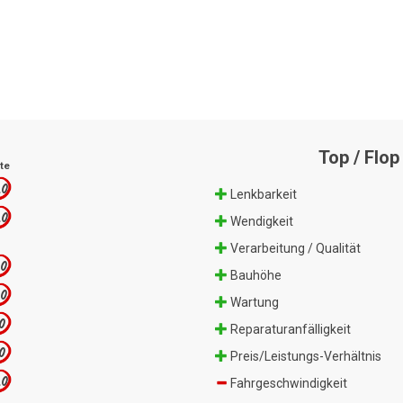
Top / Flop
te
.0
Lenkbarkeit
.0
Wendigkeit
Verarbeitung / Qualität
.0
Bauhöhe
.0
Wartung
.0
Reparaturanfälligkeit
.0
Preis/Leistungs-Verhältnis
.0
Fahrgeschwindigkeit