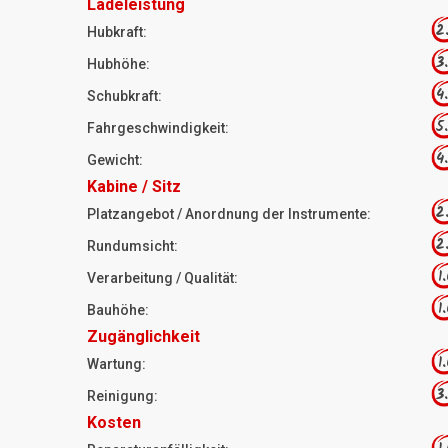
Ladeleistung
2
Hubkraft:
3
Hubhöhe:
4
Schubkraft:
5
Fahrgeschwindigkeit:
4
Gewicht:
Kabine / Sitz
2
Platzangebot / Anordnung der Instrumente:
2
Rundumsicht:
1
Verarbeitung / Qualität:
1
Bauhöhe:
Zugänglichkeit
1
Wartung:
3
Reinigung:
Kosten