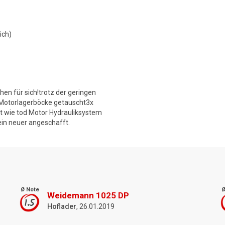
ich)
n für sich!trotz der geringen
 Motorlagerböcke getauscht3x
ut wie tod Motor Hydrauliksystem
in neuer angeschafft.
Ø Note
Ø
Weidemann 1025 DP
1.5
Hoflader
, 26.01.2019