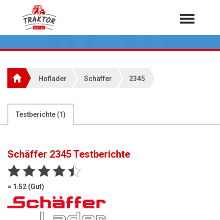
Home
Traktoren
Über 7.000 Testberichte
Hoflader
Schäffer
2345
Mähdrescher
Feldhäcksler
aus der Landwirtschaft
Testberichte (
1
)
Rundballenpressen
Großpackenpressen
Schäffer 2345
Testberichte
Teleskoplader
Hoflader
= 1.52 (Gut)
Radlader
Rasentraktoren