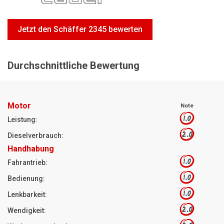
Motorsägen
Hoflader
Jetzt den Schäffer 2345 bewerten
Freischneider
Jetzt Bewerten
Durchschnittliche Bewertung
Motor
Note
1.0
Leistung:
2.0
Dieselverbrauch:
Handhabung
1.0
Fahrantrieb:
1.0
Bedienung:
1.0
Lenkbarkeit:
2.0
Wendigkeit: