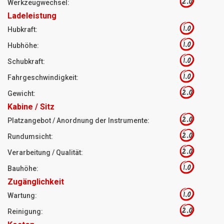
2.0
Werkzeugwechsel:
Ladeleistung
1.0
Hubkraft:
1.0
Hubhöhe:
1.0
Schubkraft:
1.0
Fahrgeschwindigkeit:
2.0
Gewicht:
Kabine / Sitz
2.0
Platzangebot / Anordnung der Instrumente:
2.0
Rundumsicht:
2.0
Verarbeitung / Qualität:
1.0
Bauhöhe:
Zugänglichkeit
1.0
Wartung:
2.0
Reinigung: