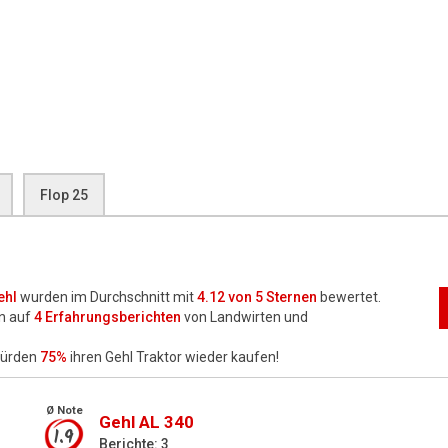
Flop 25
ehl
wurden im Durchschnitt mit
4.12
von 5 Sternen
bewertet.
n auf
4
Erfahrungsberichten
von Landwirten und
würden
75%
ihren Gehl Traktor wieder kaufen!
Ø Note
Gehl AL 340
1.9
Berichte: 3