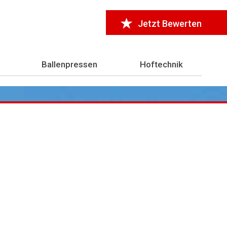
Jetzt Bewerten
Ballenpressen
Hoftechnik
r 7.000 Testberichte
aus der Landwirtschaft