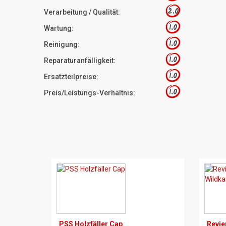
2.0
Verarbeitung / Qualität:
1.0
Wartung:
1.0
Reinigung:
1.0
Reparaturanfälligkeit:
1.0
Ersatzteilpreise:
1.0
Preis/Leistungs-Verhältnis:
PSS Holzfäller Cap
Revie