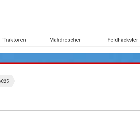
Traktoren
Mähdrescher
Feldhäcksler
SC25
Übe