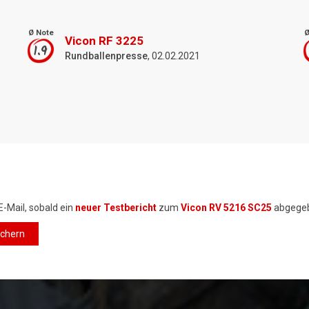
Ø Note
Ø
Vicon RF 3225
1.9
Rundballenpresse
, 02.02.2021
E-Mail, sobald ein
neuer Testbericht
zum
Vicon RV 5216 SC25
abgegeb
ichern