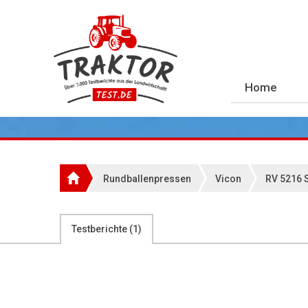
Home
Rundballenpressen
Vicon
RV 5216 
Testberichte (
1
)