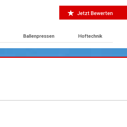
Jetzt Bewerten
Ballenpressen
Hoftechnik
r 7.000 Testberichte
aus der Landwirtschaft