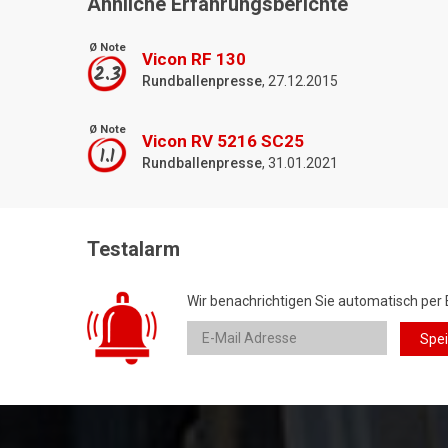
Ähnliche Erfahrungsberichte
Ø Note
Vicon RF 130
2.3
Rundballenpresse
, 27.12.2015
Ø Note
Vicon RV 5216 SC25
1.1
Rundballenpresse
, 31.01.2021
Testalarm
Wir benachrichtigen Sie automatisch per 
Spe