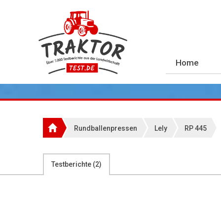
Home
Rundballenpressen
Lely
RP 445
Testberichte (
2
)