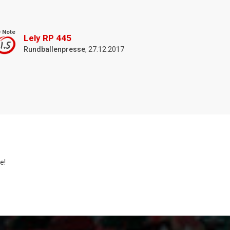
 Note
Lely RP 445
1.5
Rundballenpresse
, 27.12.2017
e!