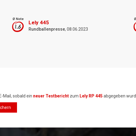
Ø Note
Ø
Lely 445
1.6
Rundballenpresse
, 08.06.2023
E-Mail, sobald ein
neuer Testbericht
zum
Lely RP 445
abgegeben wurd
ichern