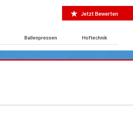
Jetzt Bewerten
Ballenpressen
Hoftechnik
r 7.000 Testberichte
aus der Landwirtschaft