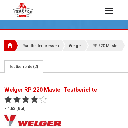
Home
Traktoren
Über 7.000 Testberichte
Rundballenpressen
Welger
RP 220 Master
Mähdrescher
Feldhäcksler
aus der Landwirtschaft
Testberichte (
2
)
Rundballenpressen
Großpackenpressen
Welger RP 220 Master
Testberichte
Teleskoplader
Hoflader
= 1.82 (Gut)
Radlader
Rasentraktoren