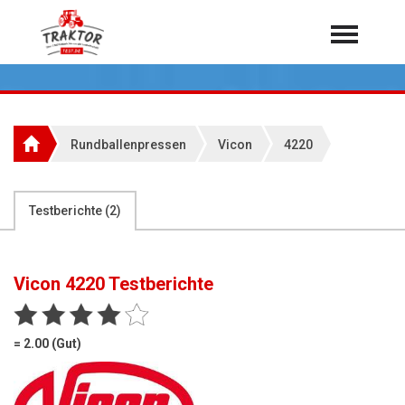
Home
Traktoren
Über 7.000 Testberichte
Rundballenpressen
Vicon
4220
Mähdrescher
Feldhäcksler
aus der Landwirtschaft
Testberichte (
2
)
Rundballenpressen
Großpackenpressen
Vicon 4220
Testberichte
Teleskoplader
Hoflader
= 2.00 (Gut)
Radlader
Rasentraktoren