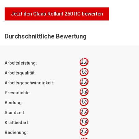
Motorsägen
Jetzt den Claas Rollant 250 RC bewerten
Hoflader
Freischneider
Durchschnittliche Bewertung
Jetzt Bewerten
2.0
Arbeitsleistung:
1.0
Arbeitsqualität:
2.0
Arbeitsgeschwindigkeit:
3.0
Pressdichte:
1.0
Bindung:
2.0
Standzeit:
3.0
Kraftbedarf:
2.0
Bedienung: