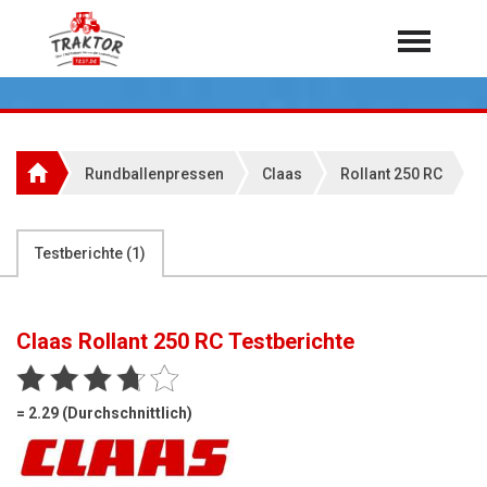
Home
Traktoren
Über 7.000 Testberichte
Rundballenpressen
Claas
Rollant 250 RC
Mähdrescher
Feldhäcksler
aus der Landwirtschaft
Testberichte (
1
)
Rundballenpressen
Großpackenpressen
Claas Rollant 250 RC
Testberichte
Teleskoplader
Hoflader
= 2.29 (Durchschnittlich)
Radlader
Rasentraktoren