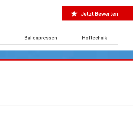
Jetzt Bewerten
Ballenpressen
Hoftechnik
r 7.000 Testberichte
aus der Landwirtschaft