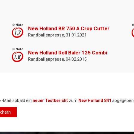
Ø Note
Ø
New Holland BR 750 A Crop Cutter
1.7
Rundballenpresse
, 31.01.2021
Ø Note
New Holland Roll Baler 125 Combi
1.8
Rundballenpresse
, 04.02.2015
E-Mail, sobald ein
neuer Testbericht
zum
New Holland 841
abgegeben 
ichern