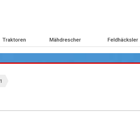
Traktoren
Mähdrescher
Feldhäcksler
1
Übe