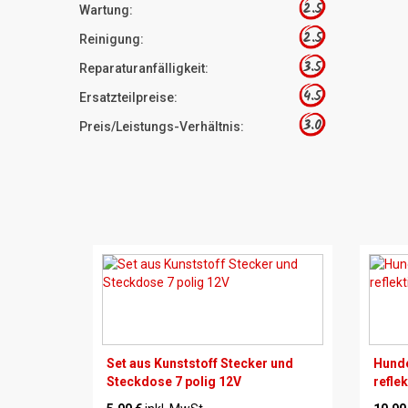
2.5
Wartung:
2.5
Reinigung:
3.5
Reparaturanfälligkeit:
4.5
Ersatzteilpreise:
3.0
Preis/Leistungs-Verhältnis:
Set aus Kunststoff Stecker und
Hunde
Steckdose 7 polig 12V
refle