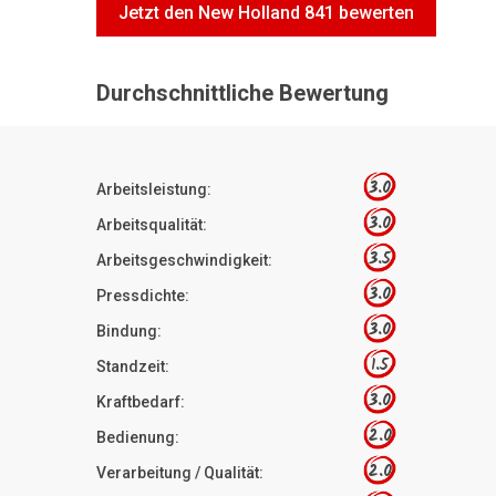
Jetzt den New Holland 841 bewerten
Durchschnittliche Bewertung
3.0
Arbeitsleistung:
3.0
Arbeitsqualität:
3.5
Arbeitsgeschwindigkeit:
3.0
Pressdichte:
3.0
Bindung:
1.5
Standzeit:
3.0
Kraftbedarf:
2.0
Bedienung:
2.0
Verarbeitung / Qualität: