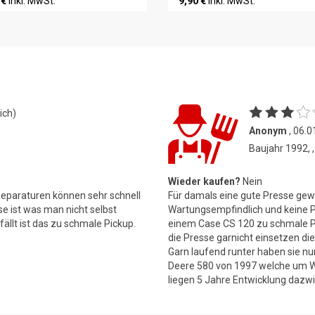
 €
inkl. MwSt.
9,90 €
inkl. MwSt.
ich)
Anonym
, 06.0
Baujahr 1992,
Wieder kaufen?
Nein
 Reparaturen können sehr schnell
Für damals eine gute Presse ge
se ist was man nicht selbst
Wartungsempfindlich und keine 
ällt ist das zu schmale Pickup.
einem Case CS 120 zu schmale Pi
die Presse garnicht einsetzen die
Garn laufend runter haben sie n
Deere 580 von 1997 welche um W
liegen 5 Jahre Entwicklung dazw