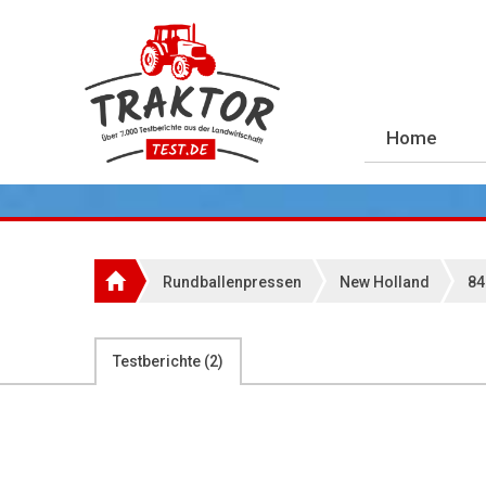
Home
Rundballenpressen
New Holland
84
Testberichte (
2
)