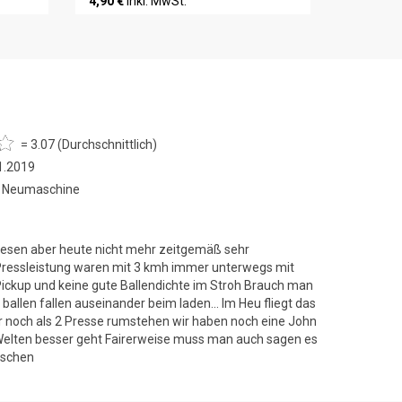
4,90 €
inkl. MwSt.
= 3.07 (Durchschnittlich)
1.2019
 , Neumaschine
wesen aber heute nicht mehr zeitgemäß sehr
Pressleistung waren mit 3 kmh immer unterwegs mit
ckup und keine gute Ballendichte im Stroh Brauch man
 ballen fallen auseinander beim laden... Im Heu fliegt das
ur noch als 2 Presse rumstehen wir haben noch eine John
elten besser geht Fairerweise muss man auch sagen es
ischen