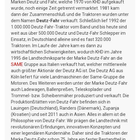
Marken Deutz und Fahr, welche 1970 von KHD aufgekauft
wurde, noch einige Zeit getrennt vermarktet. 1981 kam
dann der Zusammenschluß und die Traktoren wurden unter
dem Namen
Deutz-Fahr
verkauft. Schließlich lief 1992 der
1.000.000 Deutz-Fahr-Traktor vom Band und bis heute sind
weit aus über 500.000 Deutz und Deutz-Fahr Schlepper im
Einsatz, in Deutschland alleine sind es fast 320.000
Traktoren. Im Laufe der Jahre kam es dann zu
wirtschaftlichen Schwierigkeiten, wodurch KHD im Jahre
1995 die Landtechniksparte der Marke Deutz-Fahr an die
SAME
Gruppe aus Italien verkauft hat, welcher mittlerweile
auch größter Aktionär der Deutz AG ist. Die Deutz AG aus
Köln liefert für viele Landmaschinen der Same-Gruppe die
Motoren. Des Weiteren werden unter der Marke Deutz-Fahr
auch Ladewagen, Ballenpreßen, Teleskoplader und
Trommel- bzw. Scheibenmäher produziert und verkauft. Die
Produktionßtätten von Deutz-Fahr befinden sich in
Lauingen (Deutschland), Randers (Dänemark), Zupanja
(Kroatien) und seit 2011 auch in Asien. Alles in allem ist die
Philosophie von Deutz-Fahr: Wir prägen die Landtechnik mit
revolutionären Erfindungen, innovativen Konzepten und
einer legendären Kundennähe. Daher sind die Traktoren der
Marke Deutz-Fahr schon 75 Jahre ein fester Bestandteil in