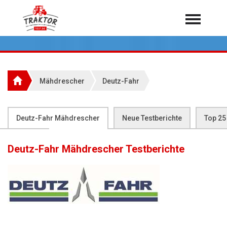
Home
Traktoren
Über 7.000 Testberichte
Mähdrescher
Deutz-Fahr
Mähdrescher
Feldhäcksler
aus der Landwirtschaft
Deutz-Fahr Mähdrescher
Neue Testberichte
Top 25
Rundballenpressen
Flop 25
Großpackenpressen
Deutz-Fahr Mähdrescher
Testberichte
Teleskoplader
Hoflader
Radlader
Rasentraktoren