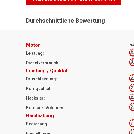
Durchschnittliche Bewertung
Motor
No
2
Leistung:
3
Dieselverbrauch:
Leistung / Qualität
2
Druschleistung:
2
Kornqualität:
2
Häcksler:
2
Korntank-Volumen:
Handhabung
1
Bedienung:
1
Einstellungen: