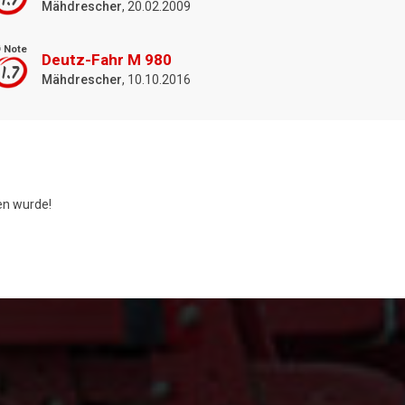
1.7
Mähdrescher
, 20.02.2009
 Note
Deutz-Fahr M 980
1.7
Mähdrescher
, 10.10.2016
n wurde!