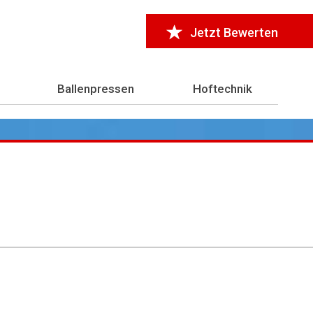
Jetzt Bewerten
Ballenpressen
Hoftechnik
r 7.000 Testberichte
aus der Landwirtschaft