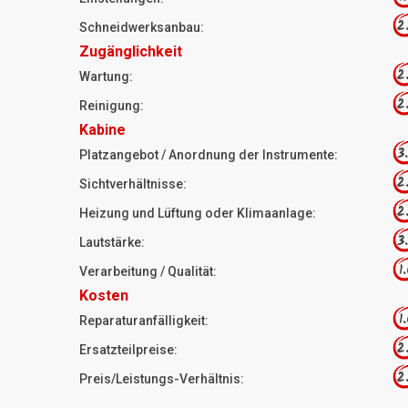
2
Schneidwerksanbau:
Zugänglichkeit
2
Wartung:
2
Reinigung:
Kabine
3
Platzangebot / Anordnung der Instrumente:
2
Sichtverhältnisse:
2
Heizung und Lüftung oder Klimaanlage:
3
Lautstärke:
1
Verarbeitung / Qualität:
Kosten
1
Reparaturanfälligkeit:
2
Ersatzteilpreise:
2
Preis/Leistungs-Verhältnis: