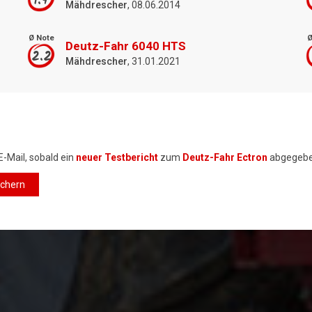
1.9
Mähdrescher
, 08.06.2014
Ø Note
Ø
Deutz-Fahr 6040 HTS
2.2
Mähdrescher
, 31.01.2021
E-Mail, sobald ein
neuer Testbericht
zum
Deutz-Fahr Ectron
abgegebe
ichern