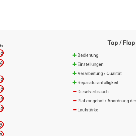
Top / Flop
te
.0
Bedienung
.0
Einstellungen
Verarbeitung / Qualität
.0
Reparaturanfälligkeit
.0
Dieselverbrauch
.0
Platzangebot / Anordnung der
.0
Lautstärke
.0
.0