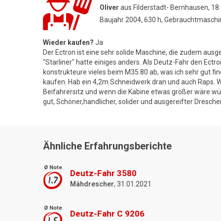
Oliver
aus Filderstadt- Bernhausen, 18
Baujahr 2004, 630 h, Gebrauchtmaschi
Wieder kaufen?
Ja
Der Ectron ist eine sehr solide Maschine, die zudem ausge
"Starliner" hatte einiges anders. Als Deutz-Fahr den Ectr
konstrukteure vieles beim M35.80 ab, was ich sehr gut fi
kaufen. Hab ein 4,2m Schneidwerk dran und auch Raps. Wa
Beifahrersitz und wenn die Kabine etwas größer wäre wü
gut, Schöner,handlicher, solider und ausgereifter Drescher
Ähnliche Erfahrungsberichte
Ø Note
Deutz-Fahr 3580
1.7
Mähdrescher
, 31.01.2021
Ø Note
Deutz-Fahr C 9206