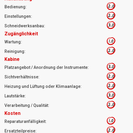
2.0
Bedienung:
2.0
Einstellungen:
3.0
Schneidwerksanbau:
Zugänglichkeit
1.0
Wartung:
2.0
Reinigung:
Kabine
3.0
Platzangebot / Anordnung der Instrumente:
2.0
Sichtverhältnisse:
2.0
Heizung und Lüftung oder Klimaanlage:
3.0
Lautstärke:
2.0
Verarbeitung / Qualität:
Kosten
1.0
Reparaturanfälligkeit:
2.0
Ersatzteilpreise: