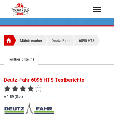
Home
Traktoren
Über 7.000 Testberichte
Mähdrescher
Deutz-Fahr
6095 HTS
Mähdrescher
Feldhäcksler
aus der Landwirtschaft
Testberichte (
1
)
Rundballenpressen
Großpackenpressen
Deutz-Fahr 6095 HTS
Testberichte
Teleskoplader
Hoflader
= 1.89 (Gut)
Radlader
Rasentraktoren