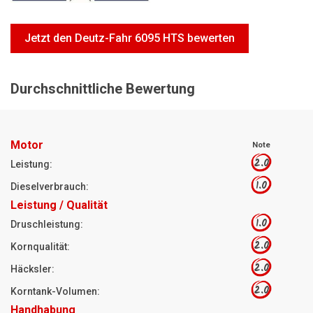
Motorsägen
Hoflader
Jetzt den Deutz-Fahr 6095 HTS bewerten
Freischneider
Jetzt Bewerten
Durchschnittliche Bewertung
Motor
Note
2.0
Leistung:
1.0
Dieselverbrauch:
Leistung / Qualität
1.0
Druschleistung:
2.0
Kornqualität:
2.0
Häcksler:
2.0
Korntank-Volumen:
Handhabung