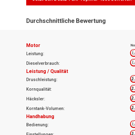
Durchschnittliche Bewertung
Motor
No
1
Leistung:
1
Dieselverbrauch:
Leistung / Qualität
2
Druschleistung:
2
Kornqualität:
2
Häcksler:
2
Korntank-Volumen:
Handhabung
1
Bedienung:
2
Einstellungen: