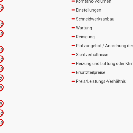
Korntank-Volumen
.0
Einstellungen
Schneidwerksanbau
.0
Wartung
.0
Reinigung
Platzangebot / Anordnung der
.0
Sichtverhältnisse
.0
Heizung und Lüftung oder Kli
.0
Ersatzteilpreise
.0
Preis/Leistungs-Verhältnis
.0
.0
.0
.0