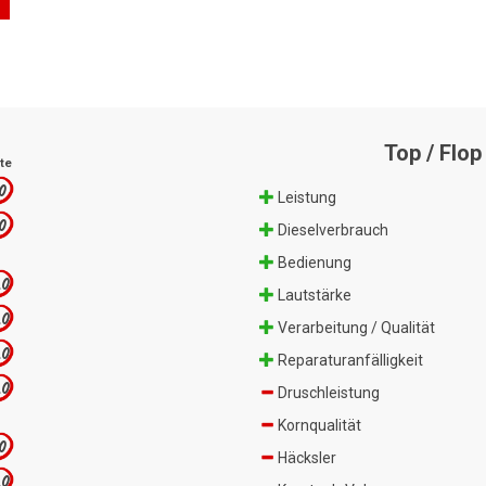
Top / Flop
te
.0
Leistung
.0
Dieselverbrauch
Bedienung
.0
Lautstärke
.0
Verarbeitung / Qualität
.0
Reparaturanfälligkeit
.0
Druschleistung
Kornqualität
.0
Häcksler
.0