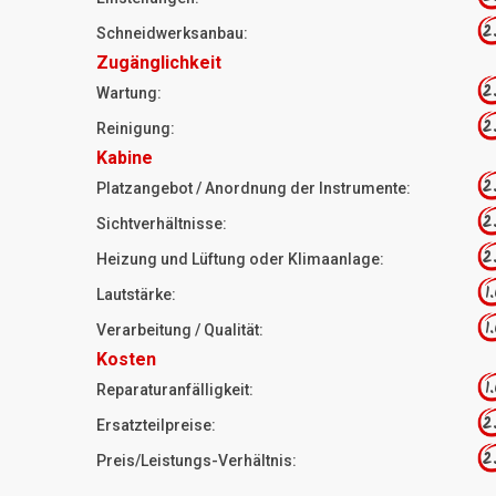
2
Schneidwerksanbau:
Zugänglichkeit
2
Wartung:
2
Reinigung:
Kabine
2
Platzangebot / Anordnung der Instrumente:
2
Sichtverhältnisse:
2
Heizung und Lüftung oder Klimaanlage:
1
Lautstärke:
1
Verarbeitung / Qualität:
Kosten
1
Reparaturanfälligkeit:
2
Ersatzteilpreise:
2
Preis/Leistungs-Verhältnis: