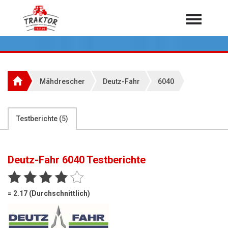
Home
Traktoren
Über 7.000 Testberichte
Mähdrescher
Deutz-Fahr
6040
Mähdrescher
Feldhäcksler
aus der Landwirtschaft
Testberichte (
5
)
Rundballenpressen
Großpackenpressen
Deutz-Fahr 6040
Testberichte
Teleskoplader
Hoflader
= 2.17 (Durchschnittlich)
Radlader
Rasentraktoren