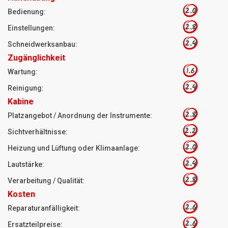
2.0
Bedienung:
2.8
Einstellungen:
2.4
Schneidwerksanbau:
Zugänglichkeit
1.6
Wartung:
2.4
Reinigung:
Kabine
2.8
Platzangebot / Anordnung der Instrumente:
2.2
Sichtverhältnisse:
2.0
Heizung und Lüftung oder Klimaanlage:
2.4
Lautstärke:
2.8
Verarbeitung / Qualität:
Kosten
2.6
Reparaturanfälligkeit:
2.6
Ersatzteilpreise: