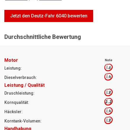
Motorsägen
Hoflader
Jetzt den Deutz-Fahr 6040 bewerten
Freischneider
Jetzt Bewerten
Durchschnittliche Bewertung
Motor
Note
1.6
Leistung:
1.4
Dieselverbrauch:
Leistung / Qualität
1.8
Druschleistung:
2.2
Kornqualität:
1.4
Häcksler:
1.8
Korntank-Volumen:
Handhabung