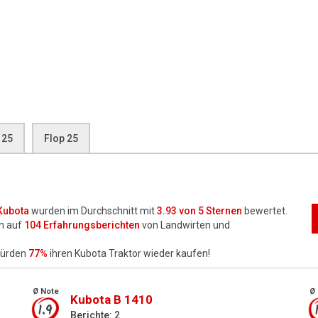
 25
Flop 25
Kubota
wurden im Durchschnitt mit
3.93
von 5 Sternen
bewertet.
n auf
104
Erfahrungsberichten
von Landwirten und
würden
77%
ihren Kubota Traktor wieder kaufen!
Ø Note
Ø 
Kubota B 1410
1.9
Berichte: 2