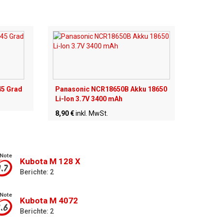
45 Grad
Panasonic NCR18650B Akku 18650
Li-Ion 3.7V 3400 mAh
8,90 €
inkl. MwSt.
Note
Kubota M 128 X
1.7
Berichte: 2
Note
Kubota M 4072
1.6
Berichte: 2