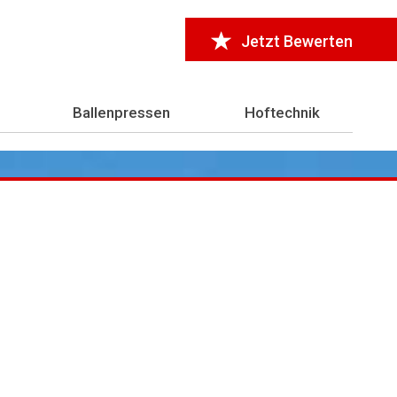
Jetzt Bewerten
Ballenpressen
Hoftechnik
r 7.000 Testberichte
aus der Landwirtschaft