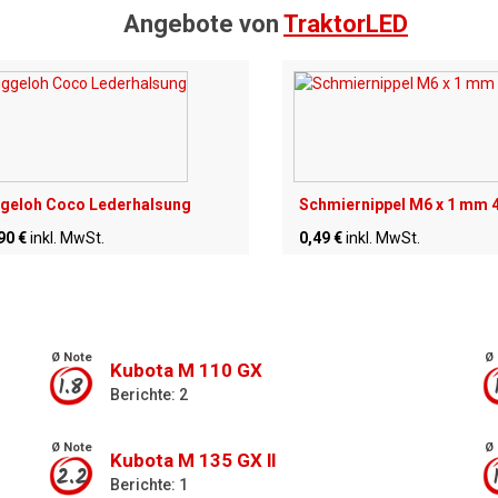
Angebote von
TraktorLED
geloh Coco Lederhalsung
Schmiernippel M6 x 1 mm 
90 €
inkl. MwSt.
0,49 €
inkl. MwSt.
Ø Note
Ø 
Kubota M 110 GX
1.8
Berichte: 2
Ø Note
Ø 
Kubota M 135 GX ll
2.2
Berichte: 1