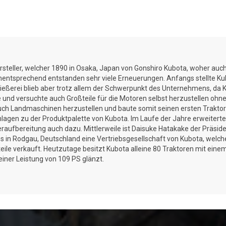
rsteller, welcher 1890 in Osaka, Japan von Gonshiro Kubota, woher a
dementsprechend entstanden sehr viele Erneuerungen. Anfangs stellte K
eßerei blieb aber trotz allem der Schwerpunkt des Unternehmens, da K
 und versuchte auch Großteile für die Motoren selbst herzustellen ohne 
ch Landmaschinen herzustellen und baute somit seinen ersten Traktor. 
en zu der Produktpalette von Kubota. Im Laufe der Jahre erweiterten
ufbereitung auch dazu. Mittlerweile ist Daisuke Hatakake der Präsid
s in Rodgau, Deutschland eine Vertriebsgesellschaft von Kubota, wel
e verkauft. Heutzutage besitzt Kubota alleine 80 Traktoren mit einem 
einer Leistung von 109 PS glänzt.