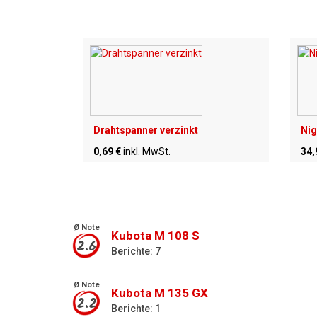
Drahtspanner verzinkt
Nig
0,69 €
inkl. MwSt.
34,
Ø Note
Kubota M 108 S
2.6
Berichte: 7
Ø Note
Kubota M 135 GX
2.2
Berichte: 1