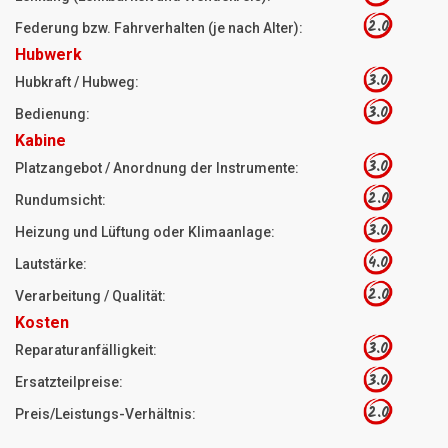
2.0
Federung bzw. Fahrverhalten (je nach Alter):
Hubwerk
3.0
Hubkraft / Hubweg:
3.0
Bedienung:
Kabine
3.0
Platzangebot / Anordnung der Instrumente:
2.0
Rundumsicht:
3.0
Heizung und Lüftung oder Klimaanlage:
4.0
Lautstärke:
2.0
Verarbeitung / Qualität:
Kosten
3.0
Reparaturanfälligkeit:
3.0
Ersatzteilpreise:
2.0
Preis/Leistungs-Verhältnis: