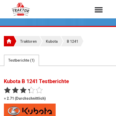
Home
Traktoren
Über 7.000 Testberichte
Traktoren
Kubota
B 1241
Mähdrescher
Feldhäcksler
aus der Landwirtschaft
Testberichte (
1
)
Rundballenpressen
Großpackenpressen
Kubota B 1241
Testberichte
Teleskoplader
Hoflader
= 2.71 (Durchschnittlich)
Radlader
Rasentraktoren