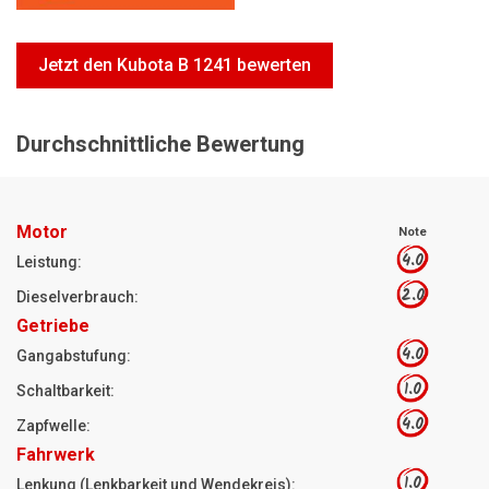
Motorsägen
Hoflader
Jetzt den Kubota B 1241 bewerten
Freischneider
Jetzt Bewerten
Durchschnittliche Bewertung
Motor
Note
4.0
Leistung:
2.0
Dieselverbrauch:
Getriebe
4.0
Gangabstufung:
1.0
Schaltbarkeit:
4.0
Zapfwelle:
Fahrwerk
1.0
Lenkung (Lenkbarkeit und Wendekreis):