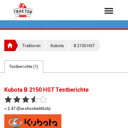
Home
Traktoren
Über 7.000 Testberichte
Traktoren
Kubota
B 2150 HST
Mähdrescher
Feldhäcksler
aus der Landwirtschaft
Testberichte (
1
)
Rundballenpressen
Großpackenpressen
Kubota B 2150 HST
Testberichte
Teleskoplader
Hoflader
= 2.47 (Durchschnittlich)
Radlader
Rasentraktoren