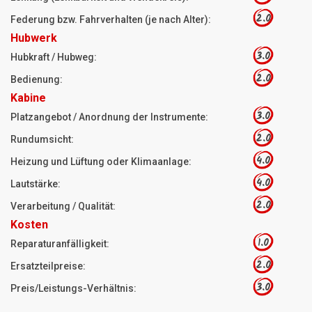
2.0
Federung bzw. Fahrverhalten (je nach Alter):
Hubwerk
3.0
Hubkraft / Hubweg:
2.0
Bedienung:
Kabine
3.0
Platzangebot / Anordnung der Instrumente:
2.0
Rundumsicht:
4.0
Heizung und Lüftung oder Klimaanlage:
4.0
Lautstärke:
2.0
Verarbeitung / Qualität:
Kosten
1.0
Reparaturanfälligkeit:
2.0
Ersatzteilpreise:
3.0
Preis/Leistungs-Verhältnis: