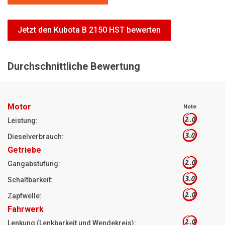
Motorsägen
Hoflader
Jetzt den Kubota B 2150 HST bewerten
Freischneider
Jetzt Bewerten
Durchschnittliche Bewertung
Motor
Note
2.0
Leistung:
3.0
Dieselverbrauch:
Getriebe
2.0
Gangabstufung:
3.0
Schaltbarkeit:
2.0
Zapfwelle:
Fahrwerk
2.0
Lenkung (Lenkbarkeit und Wendekreis):