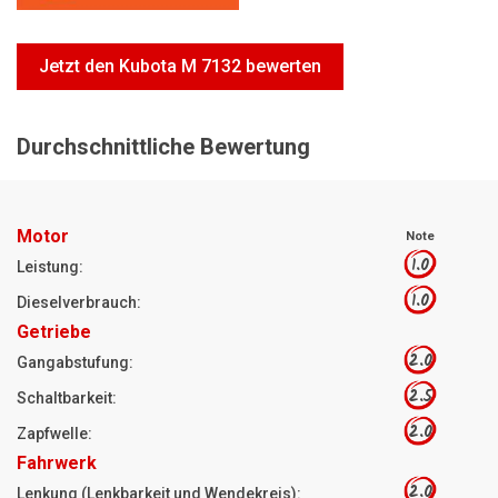
Motorsägen
Hoflader
Jetzt den Kubota M 7132 bewerten
Freischneider
Jetzt Bewerten
Durchschnittliche Bewertung
Motor
Note
1.0
Leistung:
1.0
Dieselverbrauch:
Getriebe
2.0
Gangabstufung:
2.5
Schaltbarkeit:
2.0
Zapfwelle:
Fahrwerk
2.0
Lenkung (Lenkbarkeit und Wendekreis):