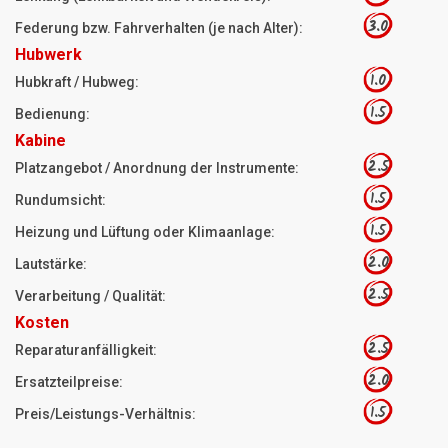
3.0
Federung bzw. Fahrverhalten (je nach Alter):
Hubwerk
1.0
Hubkraft / Hubweg:
1.5
Bedienung:
Kabine
2.5
Platzangebot / Anordnung der Instrumente:
1.5
Rundumsicht:
1.5
Heizung und Lüftung oder Klimaanlage:
2.0
Lautstärke:
2.5
Verarbeitung / Qualität:
Kosten
2.5
Reparaturanfälligkeit:
2.0
Ersatzteilpreise:
1.5
Preis/Leistungs-Verhältnis: