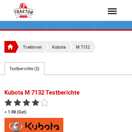
Home
Traktoren
Über 7.000 Testberichte
Traktoren
Kubota
M 7132
Mähdrescher
Feldhäcksler
aus der Landwirtschaft
Testberichte (
2
)
Rundballenpressen
Großpackenpressen
Kubota M 7132
Testberichte
Teleskoplader
Hoflader
= 1.88 (Gut)
Radlader
Rasentraktoren