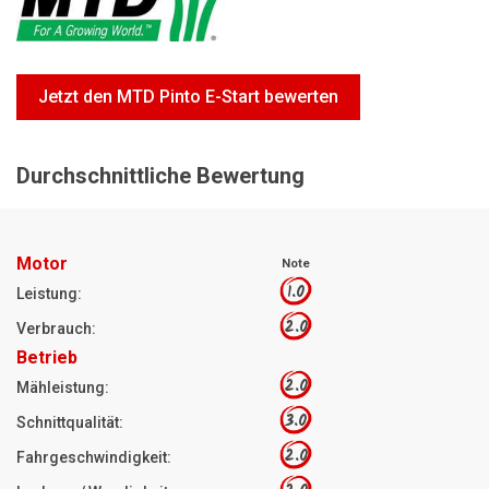
Motorsägen
Hoflader
Freischneider
Jetzt den MTD Pinto E-Start bewerten
Jetzt Bewerten
Durchschnittliche Bewertung
Motor
Note
1.0
Leistung:
2.0
Verbrauch:
Betrieb
2.0
Mähleistung:
3.0
Schnittqualität:
2.0
Fahrgeschwindigkeit: