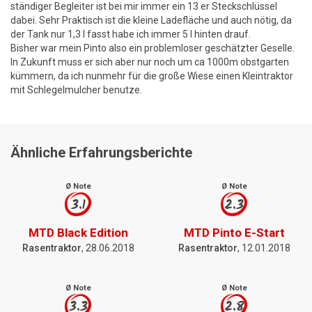
ständiger Begleiter ist bei mir immer ein 13 er Steckschlüssel
dabei. Sehr Praktisch ist die kleine Ladefläche und auch nötig, da
der Tank nur 1,3 l fasst habe ich immer 5 l hinten drauf.
Bisher war mein Pinto also ein problemloser geschätzter Geselle.
In Zukunft muss er sich aber nur noch um ca 1000m obstgarten
kümmern, da ich nunmehr für die große Wiese einen Kleintraktor
mit Schlegelmulcher benutze.
Ähnliche Erfahrungsberichte
Ø Note
Ø Note
3.1
2.3
MTD Black Edition
MTD Pinto E-Start
Rasentraktor
, 28.06.2018
Rasentraktor
, 12.01.2018
Ø Note
Ø Note
3.3
2.8