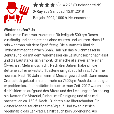
= 2.25 (Durchschnittlich)
X-Ray
aus Sandbad, 12.01.2018
Baujahr 2004, 1000 h, Neumaschine
Wieder kaufen?
Ja
Hallo, mein Pinto war zuerst nur für lediglich 500 qm Rasen
zuständig und erledigte das ohne murren und knurren. Nach 15
min war man mit dem Spaß fertig. Die automatik ähnlich
Hydrostat macht einfach Spaß. Hab nur das Mulchmesser in
Benutzung, da mit dem Windmesser die Leistung leicht nachlässt
und die Lautstärke sich erhöht. Ich mache alle zwei jahre einen
Ölwechsel. Mehr muss nicht. Nach drei Jahren habe ich die
Betterie auf eine Feststoffbatterie umgebaut. Ist in 2017 immer
noch i.o.. Nach 10 Jahren einmal Messer gewechselt. Dann neues
Grundstück gekauft mit nunmehr ca 7500qm. Auch das erledigte
er problemlos, aber natürlich brauchte man Zeit. 2017 waren dann
die Keilriemen aufgrund des Alters und der Leistungsabforderung
hin. Kosten für Material, Einbau mit Reinigung und alles mal
nachstellen ca. 160 €. Nach 13 jahren also überschaubar. Ein
kleiner Mangel taucht regelmäßig auf. Und zwar löst sich
regelmäßig das Lenkrad. Da hilft auch kein Sprengring. Als