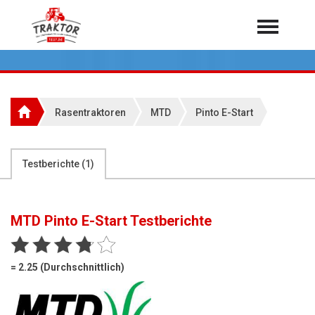
Home
Traktoren
Über 7.000 Testberichte
Rasentraktoren
MTD
Pinto E-Start
Mähdrescher
Feldhäcksler
aus der Landwirtschaft
Testberichte (
1
)
Rundballenpressen
Großpackenpressen
MTD Pinto E-Start
Testberichte
Teleskoplader
Hoflader
= 2.25 (Durchschnittlich)
Radlader
Rasentraktoren