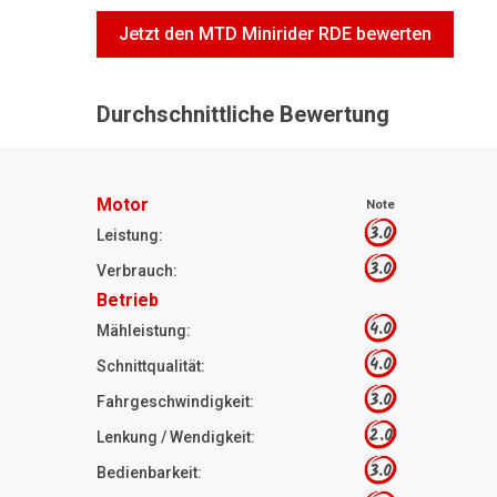
Jetzt den MTD Minirider RDE bewerten
Durchschnittliche Bewertung
Motor
Note
3.0
Leistung:
3.0
Verbrauch:
Betrieb
4.0
Mähleistung:
4.0
Schnittqualität:
3.0
Fahrgeschwindigkeit:
2.0
Lenkung / Wendigkeit:
3.0
Bedienbarkeit: