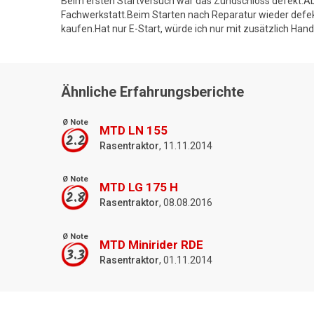
Beim ersten Startversuch war das Zündschloss defekt.A
Fachwerkstatt.Beim Starten nach Reparatur wieder defekt
kaufen.Hat nur E-Start, würde ich nur mit zusätzlich Han
Ähnliche Erfahrungsberichte
Ø Note
MTD LN 155
2.2
Rasentraktor
, 11.11.2014
Ø Note
MTD LG 175 H
2.8
Rasentraktor
, 08.08.2016
Ø Note
MTD Minirider RDE
3.3
Rasentraktor
, 01.11.2014