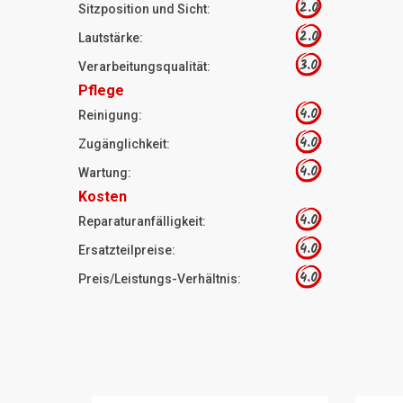
2.0
Sitzposition und Sicht:
2.0
Lautstärke:
3.0
Verarbeitungsqualität:
Pflege
4.0
Reinigung:
4.0
Zugänglichkeit:
4.0
Wartung:
Kosten
4.0
Reparaturanfälligkeit:
4.0
Ersatzteilpreise:
4.0
Preis/Leistungs-Verhältnis: