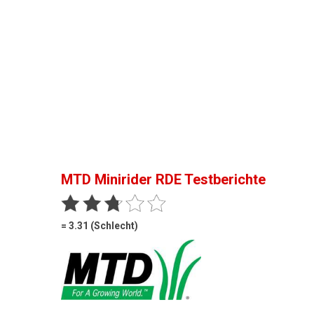
MTD Minirider RDE
Testberichte
= 3.31 (Schlecht)