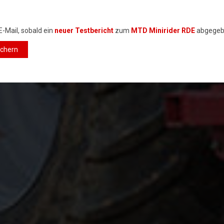
E-Mail, sobald ein
neuer Testbericht
zum
MTD Minirider RDE
abgegeb
ichern