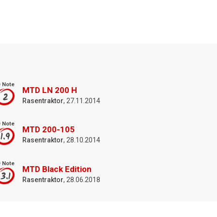
 Note
MTD LN 200 H
2
Rasentraktor
, 27.11.2014
 Note
MTD 200-105
1.9
Rasentraktor
, 28.10.2014
 Note
MTD Black Edition
3.1
Rasentraktor
, 28.06.2018