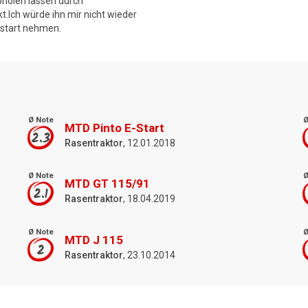
bholen lassen durch
.Ich würde ihn mir nicht wieder
dstart nehmen.
Ø Note
Ø
MTD Pinto E-Start
2.3
Rasentraktor
, 12.01.2018
Ø Note
Ø
MTD GT 115/91
2.1
Rasentraktor
, 18.04.2019
Ø Note
Ø
MTD J 115
2
Rasentraktor
, 23.10.2014