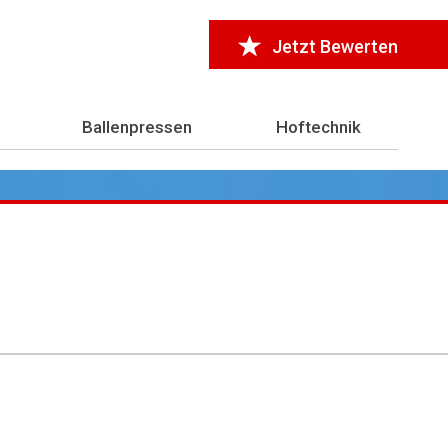
Jetzt Bewerten
Ballenpressen
Hoftechnik
r 7.000 Testberichte
aus der Landwirtschaft