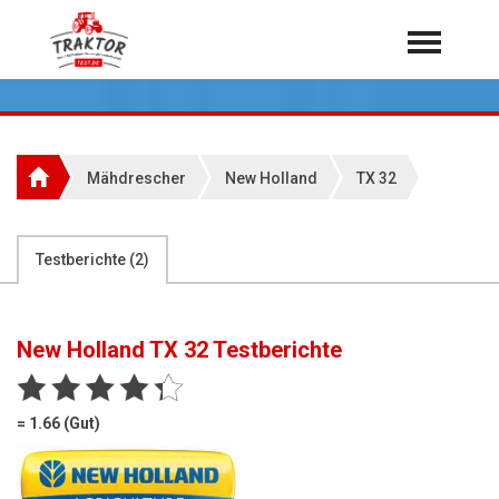
Home
Traktoren
Über 7.000 Testberichte
Mähdrescher
New Holland
TX 32
Mähdrescher
Feldhäcksler
aus der Landwirtschaft
Testberichte (
2
)
Rundballenpressen
Großpackenpressen
New Holland TX 32
Testberichte
Teleskoplader
Hoflader
= 1.66 (Gut)
Radlader
Rasentraktoren