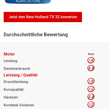
Motorsägen
Hoflader
Jetzt den New Holland TX 32 bewerten
Freischneider
Jetzt Bewerten
Durchschnittliche Bewertung
Motor
Note
1.0
Leistung:
2.0
Dieselverbrauch:
Leistung / Qualität
1.0
Druschleistung:
1.5
Kornqualität:
2.0
Häcksler:
1.5
Korntank-Volumen: