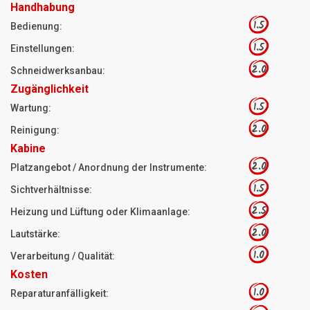
Handhabung
1.5
Bedienung:
1.5
Einstellungen:
2.0
Schneidwerksanbau:
Zugänglichkeit
1.5
Wartung:
2.0
Reinigung:
Kabine
2.0
Platzangebot / Anordnung der Instrumente:
1.5
Sichtverhältnisse:
2.5
Heizung und Lüftung oder Klimaanlage:
2.0
Lautstärke:
1.0
Verarbeitung / Qualität:
Kosten
1.0
Reparaturanfälligkeit: