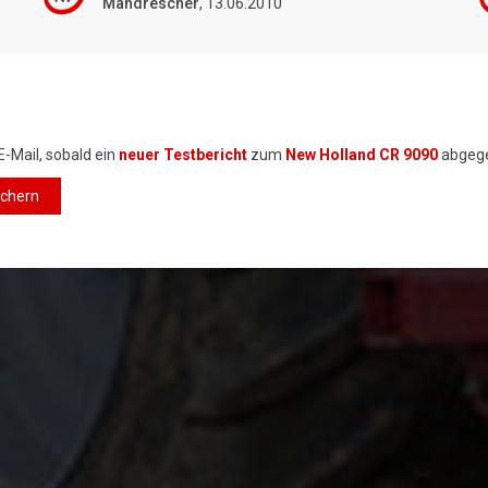
Mähdrescher
, 13.06.2010
E-Mail, sobald ein
neuer Testbericht
zum
New Holland CR 9090
abgege
ichern