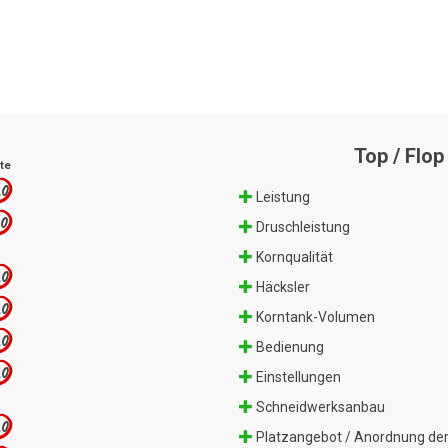
Top / Flop
te
.0
Leistung
.0
Druschleistung
Kornqualität
.0
Häcksler
.0
Korntank-Volumen
.0
Bedienung
.0
Einstellungen
Schneidwerksanbau
.0
Platzangebot / Anordnung der