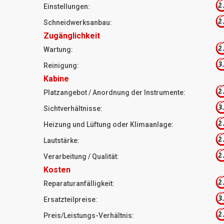
2
Einstellungen:
2
Schneidwerksanbau:
Zugänglichkeit
2
Wartung:
3
Reinigung:
Kabine
2
Platzangebot / Anordnung der Instrumente:
3
Sichtverhältnisse:
2
Heizung und Lüftung oder Klimaanlage:
2
Lautstärke:
2
Verarbeitung / Qualität:
Kosten
2
Reparaturanfälligkeit:
3
Ersatzteilpreise:
2
Preis/Leistungs-Verhältnis: