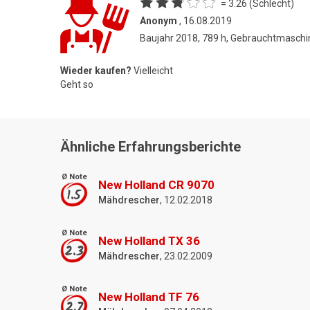
= 3.26 (Schlecht)
Anonym
, 16.08.2019
Baujahr 2018, 789 h, Gebrauchtmaschi
Wieder kaufen?
Vielleicht
Geht so
Ähnliche Erfahrungsberichte
Ø Note
New Holland CR 9070
1.5
Mähdrescher
, 12.02.2018
Ø Note
New Holland TX 36
2.3
Mähdrescher
, 23.02.2009
Ø Note
New Holland TF 76
2.7