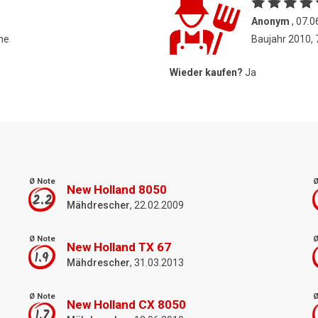
Anonym
, 07.0
ne
Baujahr 2010,
Wieder kaufen?
Ja
Ø Note
Ø
New Holland 8050
2.2
Mähdrescher
, 22.02.2009
Ø Note
Ø
New Holland TX 67
1.9
Mähdrescher
, 31.03.2013
Ø Note
Ø
New Holland CX 8050
1.7