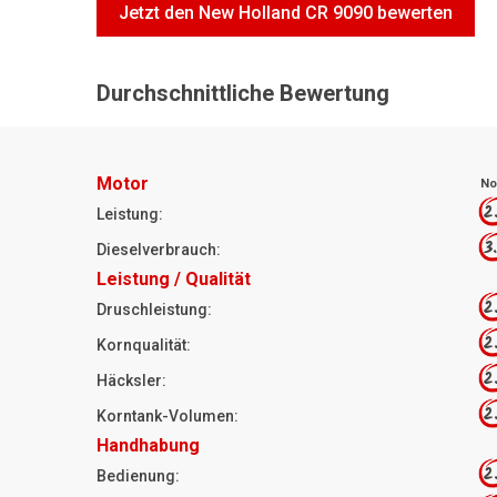
Jetzt den New Holland CR 9090 bewerten
Durchschnittliche Bewertung
Motor
No
2
Leistung:
3
Dieselverbrauch:
Leistung / Qualität
2
Druschleistung:
2
Kornqualität:
2
Häcksler:
2
Korntank-Volumen:
Handhabung
2
Bedienung: