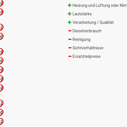
.0
Heizung und Lüftung oder Kli
.0
Lautstärke
Verarbeitung / Qualität
.5
Dieselverbrauch
.0
Reinigung
Sichtverhältnisse
.0
Ersatzteilpreise
.0
.0
.0
.0
.5
.0
.5