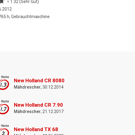
= 1.32 (Sehr Gut)
6.2012
 765 h, Gebrauchtmaschine
 Note
New Holland CR 8080
1.3
Mähdrescher
, 30.12.2014
 Note
New Holland CR 7.90
1.7
Mähdrescher
, 21.12.2017
 Note
New Holland TX 68
2