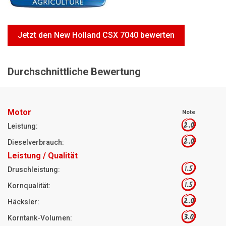
Motorsägen
Hoflader
Jetzt den New Holland CSX 7040 bewerten
Freischneider
Jetzt Bewerten
Durchschnittliche Bewertung
Motor
Note
2.0
Leistung:
2.0
Dieselverbrauch:
Leistung / Qualität
1.5
Druschleistung:
1.5
Kornqualität:
2.0
Häcksler:
3.0
Korntank-Volumen: