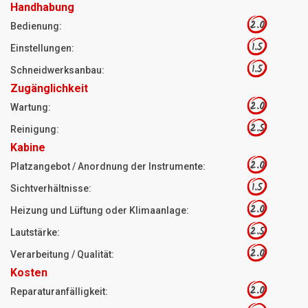
Handhabung
2.0
Bedienung:
1.5
Einstellungen:
1.5
Schneidwerksanbau:
Zugänglichkeit
2.0
Wartung:
2.5
Reinigung:
Kabine
2.0
Platzangebot / Anordnung der Instrumente:
1.5
Sichtverhältnisse:
2.0
Heizung und Lüftung oder Klimaanlage:
2.5
Lautstärke:
2.0
Verarbeitung / Qualität:
Kosten
2.0
Reparaturanfälligkeit: