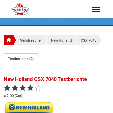
Home
Traktoren
Über 7.000 Testberichte
Mähdrescher
New Holland
CSX 7040
Mähdrescher
Feldhäcksler
aus der Landwirtschaft
Testberichte (
2
)
Rundballenpressen
Großpackenpressen
New Holland CSX 7040
Testberichte
Teleskoplader
Hoflader
= 2.00 (Gut)
Radlader
Rasentraktoren