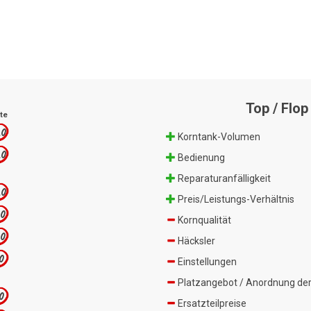
Top / Flop
te
.0
Korntank-Volumen
.0
Bedienung
Reparaturanfälligkeit
.0
Preis/Leistungs-Verhältnis
.0
Kornqualität
.0
Häcksler
.0
Einstellungen
Platzangebot / Anordnung der
.0
Ersatzteilpreise