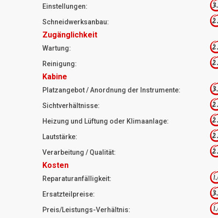
3
Einstellungen:
2
Schneidwerksanbau:
Zugänglichkeit
2
Wartung:
2
Reinigung:
Kabine
3
Platzangebot / Anordnung der Instrumente:
2
Sichtverhältnisse:
2
Heizung und Lüftung oder Klimaanlage:
2
Lautstärke:
2
Verarbeitung / Qualität:
Kosten
1
Reparaturanfälligkeit:
3
Ersatzteilpreise:
1
Preis/Leistungs-Verhältnis: