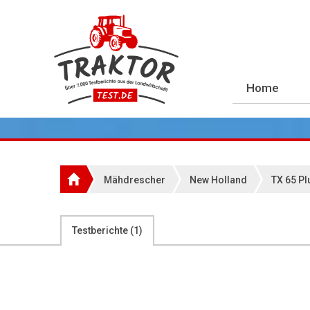
Home
Mähdrescher
New Holland
TX 65 Pl
Testberichte (
1
)