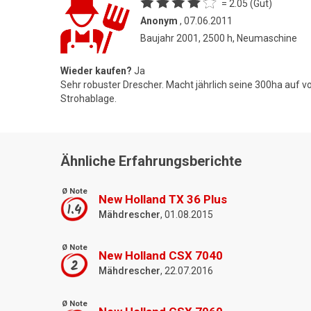
= 2.05 (Gut)
Anonym
, 07.06.2011
Baujahr 2001, 2500 h, Neumaschine
Wieder kaufen?
Ja
Sehr robuster Drescher. Macht jährlich seine 300ha auf v
Strohablage.
Ähnliche Erfahrungsberichte
Ø Note
New Holland TX 36 Plus
1.4
Mähdrescher
, 01.08.2015
Ø Note
New Holland CSX 7040
2
Mähdrescher
, 22.07.2016
Ø Note