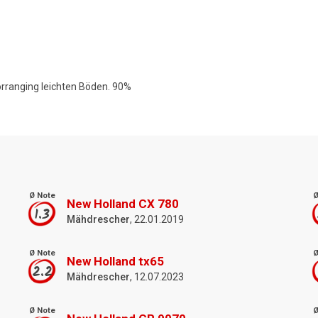
orranging leichten Böden. 90%
Ø Note
Ø
New Holland CX 780
1.3
Mähdrescher
, 22.01.2019
Ø Note
Ø
New Holland tx65
2.2
Mähdrescher
, 12.07.2023
Ø Note
Ø