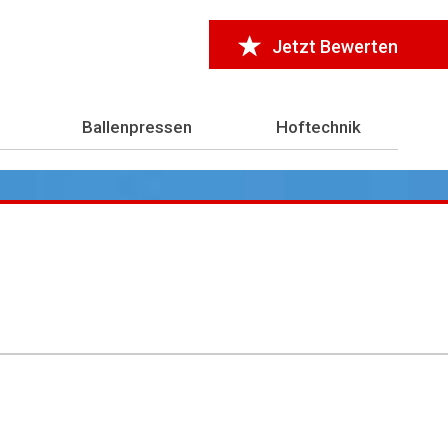
Jetzt Bewerten
Ballenpressen
Hoftechnik
r 7.000 Testberichte
aus der Landwirtschaft