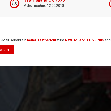
New Holland CR 9070
1.5
Mähdrescher
, 12.02.2018
E-Mail, sobald ein
neuer Testbericht
zum
New Holland TX 65 Plus
abg
ichern