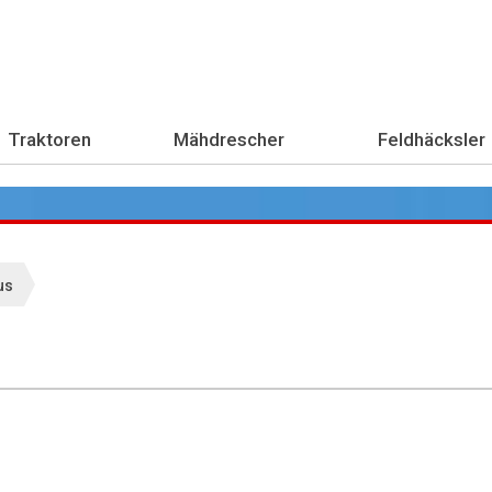
Traktoren
Mähdrescher
Feldhäcksler
us
Übe