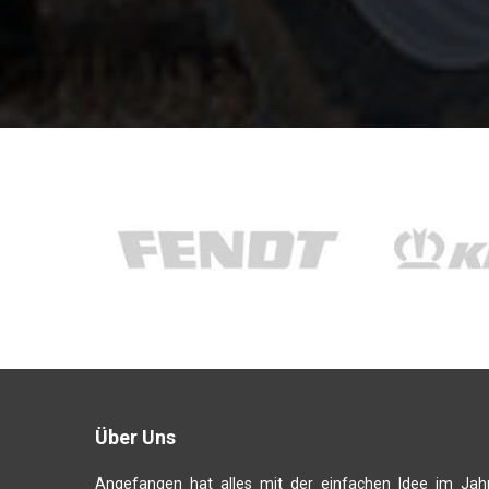
Über Uns
Angefangen hat alles mit der einfachen Idee im Jah