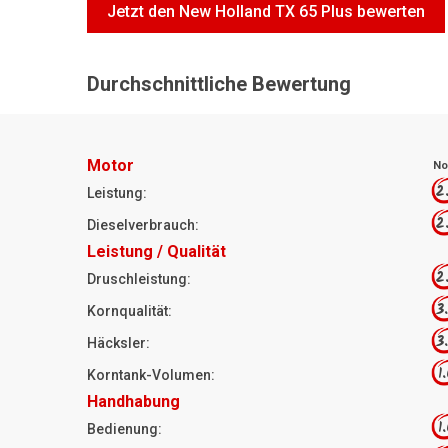
Jetzt den New Holland TX 65 Plus bewerten
Durchschnittliche Bewertung
Motor
No
2
Leistung:
2
Dieselverbrauch:
Leistung / Qualität
2
Druschleistung:
3
Kornqualität:
3
Häcksler:
1
Korntank-Volumen:
Handhabung
1
Bedienung: