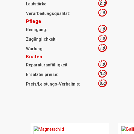
2.0
Lautstärke:
1.0
Verarbeitungsqualität:
Pflege
1.0
Reinigung:
1.0
Zugänglichkeit:
1.0
Wartung:
Kosten
1.0
Reparaturanfälligkeit:
3.0
Ersatzteilpreise:
3.0
Preis/Leistungs-Verhältnis: