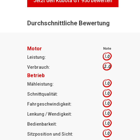
Jetzt den Kubota GT 950 bewerten
Durchschnittliche Bewertung
Motor
Note
1.0
Leistung:
2.0
Verbrauch:
Betrieb
1.0
Mähleistung:
1.0
Schnittqualität:
1.0
Fahrgeschwindigkeit:
1.0
Lenkung / Wendigkeit:
1.0
Bedienbarkeit:
1.0
Sitzposition und Sicht: