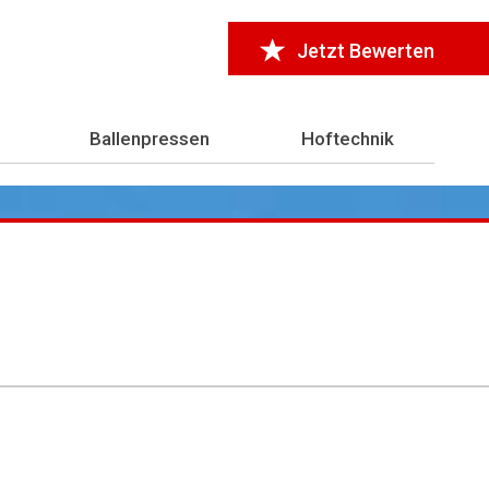
Jetzt Bewerten
Ballenpressen
Hoftechnik
r 7.000 Testberichte
aus der Landwirtschaft