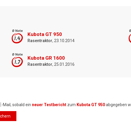
Ø Note
Ø
Kubota GT 950
1.4
Rasentraktor
, 23.10.2014
Ø Note
Kubota GR 1600
1.7
Rasentraktor
, 25.01.2016
E-Mail, sobald ein
neuer Testbericht
zum
Kubota GT 950
abgegeben w
ichern