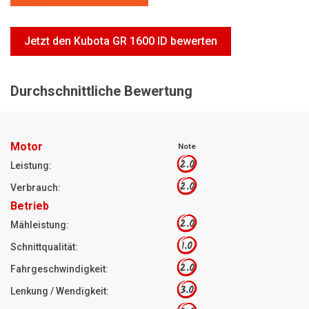
Motorsägen
Hoflader
Jetzt den Kubota GR 1600 ID bewerten
Freischneider
Jetzt Bewerten
Durchschnittliche Bewertung
Motor
Note
2.0
Leistung:
2.0
Verbrauch:
Betrieb
2.0
Mähleistung:
1.0
Schnittqualität:
2.0
Fahrgeschwindigkeit:
3.0
Lenkung / Wendigkeit: