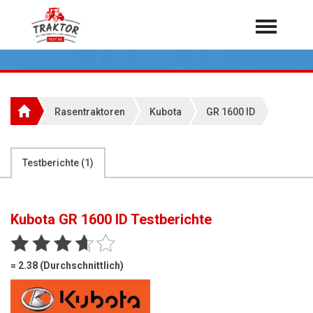
Home
Traktoren
Über 7.000 Testberichte
Rasentraktoren
Kubota
GR 1600 ID
Mähdrescher
Feldhäcksler
aus der Landwirtschaft
Testberichte (
1
)
Rundballenpressen
Großpackenpressen
Kubota GR 1600 ID
Testberichte
Teleskoplader
Hoflader
= 2.38 (Durchschnittlich)
Radlader
Rasentraktoren