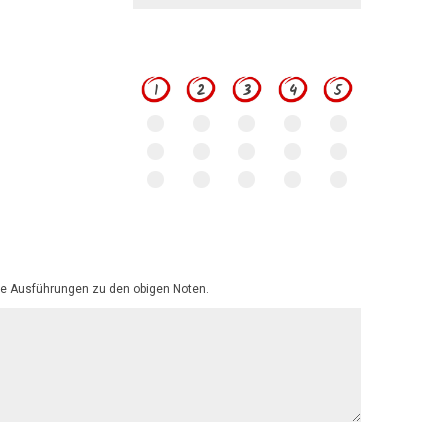
1
2
3
4
5
e Ausführungen zu den obigen Noten.