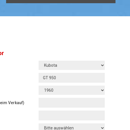
or
beim Verkauf)