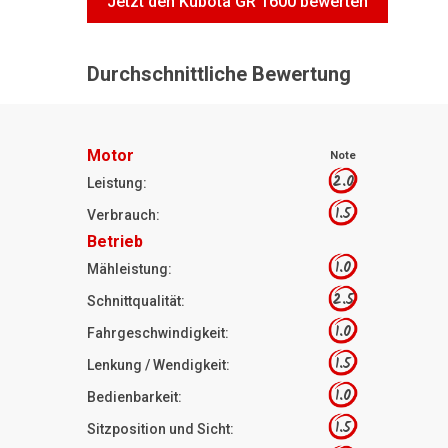
Jetzt den Kubota GR 1600 bewerten
Durchschnittliche Bewertung
Motor
Note
2.0
Leistung:
1.5
Verbrauch:
Betrieb
1.0
Mähleistung:
2.5
Schnittqualität:
1.0
Fahrgeschwindigkeit:
1.5
Lenkung / Wendigkeit:
1.0
Bedienbarkeit:
1.5
Sitzposition und Sicht: