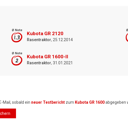
Ø Note
Ø
Kubota GR 2120
1.3
Rasentraktor
, 25.12.2014
Ø Note
Kubota GR 1600-II
2
Rasentraktor
, 31.01.2021
E-Mail, sobald ein
neuer Testbericht
zum
Kubota GR 1600
abgegeben 
ichern