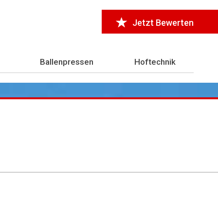
Jetzt Bewerten
Ballenpressen
Hoftechnik
r 7.000 Testberichte
aus der Landwirtschaft