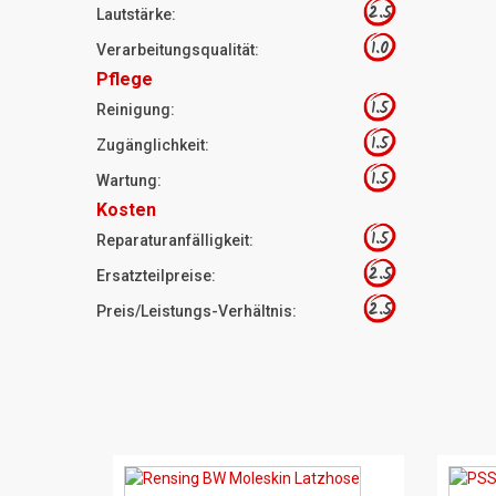
2.5
Lautstärke:
1.0
Verarbeitungsqualität:
Pflege
1.5
Reinigung:
1.5
Zugänglichkeit:
1.5
Wartung:
Kosten
1.5
Reparaturanfälligkeit:
2.5
Ersatzteilpreise:
2.5
Preis/Leistungs-Verhältnis: