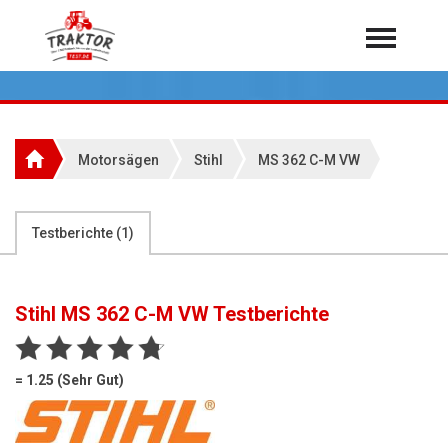
Home
Traktoren
Über 7.000 Testberichte
Motorsägen
Stihl
MS 362 C-M VW
Mähdrescher
Feldhäcksler
aus der Landwirtschaft
Testberichte (
1
)
Rundballenpressen
Großpackenpressen
Stihl MS 362 C-M VW
Testberichte
Teleskoplader
Hoflader
= 1.25 (Sehr Gut)
Radlader
Rasentraktoren