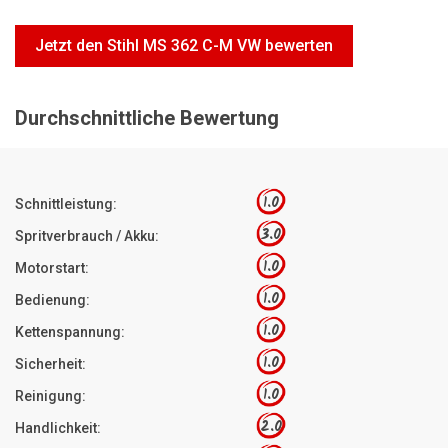
Motorsägen
Jetzt den Stihl MS 362 C-M VW bewerten
Hoflader
Freischneider
Durchschnittliche Bewertung
Jetzt Bewerten
1.0
Schnittleistung:
3.0
Spritverbrauch / Akku:
1.0
Motorstart:
1.0
Bedienung:
1.0
Kettenspannung:
1.0
Sicherheit:
1.0
Reinigung:
2.0
Handlichkeit: