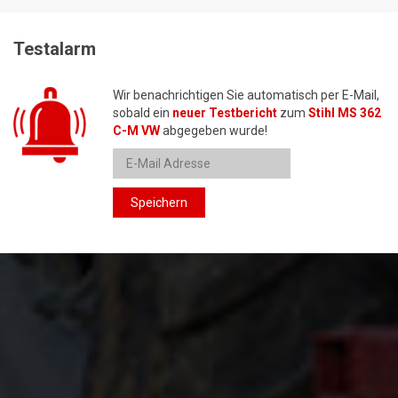
Testalarm
Wir benachrichtigen Sie automatisch per E-Mail,
sobald ein
neuer Testbericht
zum
Stihl MS 362
C-M VW
abgegeben wurde!
Speichern