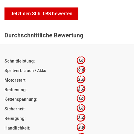
Motorsägen
Jetzt den Stihl 088 bewerten
Hoflader
Freischneider
Durchschnittliche Bewertung
Jetzt Bewerten
1.0
Schnittleistung:
4.0
Spritverbrauch / Akku:
2.0
Motorstart:
2.0
Bedienung:
1.0
Kettenspannung:
1.0
Sicherheit:
2.0
Reinigung:
3.0
Handlichkeit: