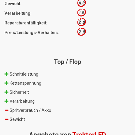
4.0
Gewicht:
1.0
Verarbeitung:
2.0
Reparaturanfälligkeit:
2.0
Preis/Leistungs-Verhältnis:
Top / Flop
Schnittleistung
Kettenspannung
Sicherheit
Verarbeitung
Spritverbrauch / Akku
Gewicht
Angebote von
TraktorLED