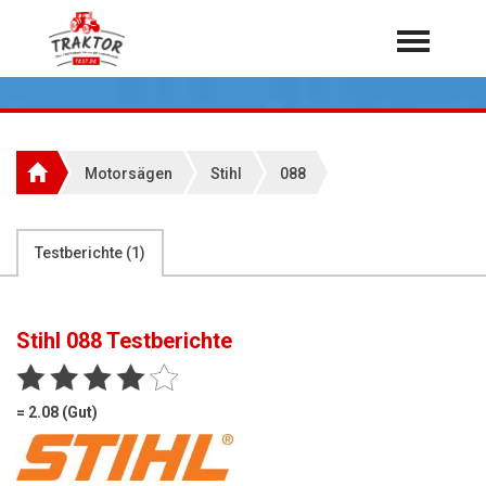
Home
Traktoren
Über 7.000 Testberichte
Motorsägen
Stihl
088
Mähdrescher
Feldhäcksler
aus der Landwirtschaft
Testberichte (
1
)
Rundballenpressen
Großpackenpressen
Stihl 088
Testberichte
Teleskoplader
Hoflader
= 2.08 (Gut)
Radlader
Rasentraktoren