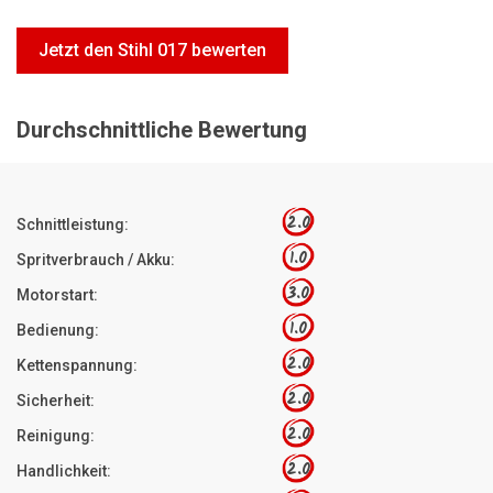
Motorsägen
Jetzt den Stihl 017 bewerten
Hoflader
Freischneider
Durchschnittliche Bewertung
Jetzt Bewerten
2.0
Schnittleistung:
1.0
Spritverbrauch / Akku:
3.0
Motorstart:
1.0
Bedienung:
2.0
Kettenspannung:
2.0
Sicherheit:
2.0
Reinigung:
2.0
Handlichkeit: