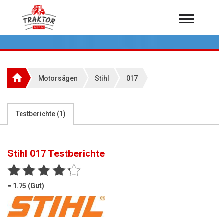
Home
Traktoren
Über 7.000 Testberichte
Motorsägen
Stihl
017
Mähdrescher
Feldhäcksler
aus der Landwirtschaft
Testberichte (
1
)
Rundballenpressen
Großpackenpressen
Stihl 017
Testberichte
Teleskoplader
Hoflader
= 1.75 (Gut)
Radlader
Rasentraktoren