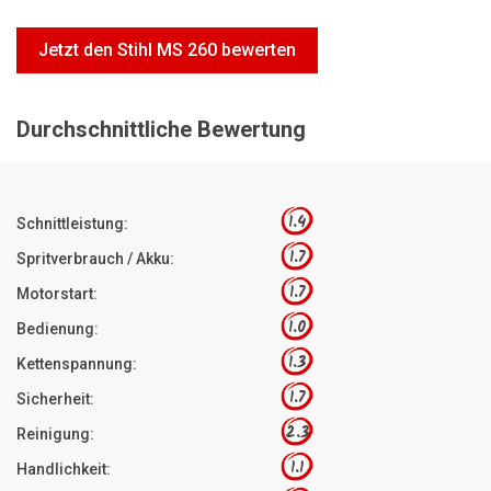
Motorsägen
Jetzt den Stihl MS 260 bewerten
Hoflader
Freischneider
Durchschnittliche Bewertung
Jetzt Bewerten
1.4
Schnittleistung:
1.7
Spritverbrauch / Akku:
1.7
Motorstart:
1.0
Bedienung:
1.3
Kettenspannung:
1.7
Sicherheit:
2.3
Reinigung:
1.1
Handlichkeit: