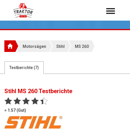
Home
Traktoren
Über 7.000 Testberichte
Motorsägen
Stihl
MS 260
Mähdrescher
Feldhäcksler
aus der Landwirtschaft
Testberichte (
7
)
Rundballenpressen
Großpackenpressen
Stihl MS 260
Testberichte
Teleskoplader
Hoflader
= 1.57 (Gut)
Radlader
Rasentraktoren