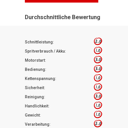
Durchschnittliche Bewertung
2.0
Schnittleistung:
1.0
Spritverbrauch / Akku:
3.0
Motorstart:
3.0
Bedienung:
1.0
Kettenspannung:
1.0
Sicherheit:
3.0
Reinigung:
1.0
Handlichkeit:
1.0
Gewicht:
2.0
Verarbeitung: