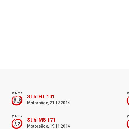
Ø Note
Ø
Stihl HT 101
2.3
Motorsäge
, 21.12.2014
Ø Note
Ø
Stihl MS 171
1.7
Motorsäge
, 19.11.2014