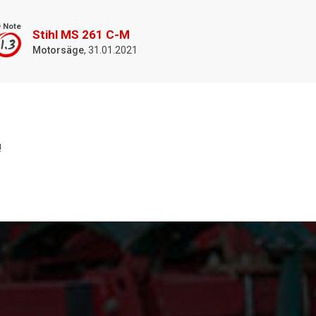
 Note
Stihl MS 261 C-M
1.3
Motorsäge
, 31.01.2021
!