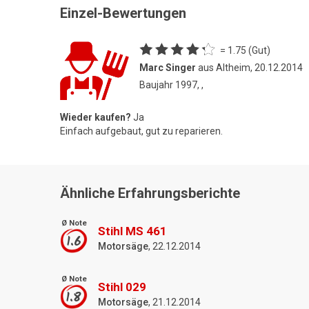
Einzel-Bewertungen
= 1.75 (Gut)
Marc Singer
aus Altheim, 20.12.2014
Baujahr 1997, ,
Wieder kaufen?
Ja
Einfach aufgebaut, gut zu reparieren.
Ähnliche Erfahrungsberichte
Ø Note
Stihl MS 461
1.6
Motorsäge
, 22.12.2014
Ø Note
Stihl 029
1.8
Motorsäge
, 21.12.2014