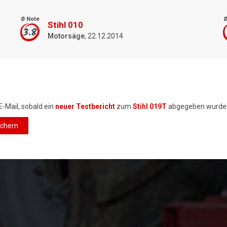
Ø Note
Ø
Stihl 010
3.8
Motorsäge
, 22.12.2014
E-Mail, sobald ein
neuer Testbericht
zum
Stihl 019T
abgegeben wurde
ichern