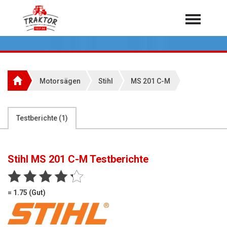
Home
Traktoren
Über 7.000 Testberichte
Motorsägen
Stihl
MS 201 C-M
Mähdrescher
Feldhäcksler
aus der Landwirtschaft
Testberichte (
1
)
Rundballenpressen
Großpackenpressen
Stihl MS 201 C-M
Testberichte
Teleskoplader
Hoflader
= 1.75 (Gut)
Radlader
Rasentraktoren