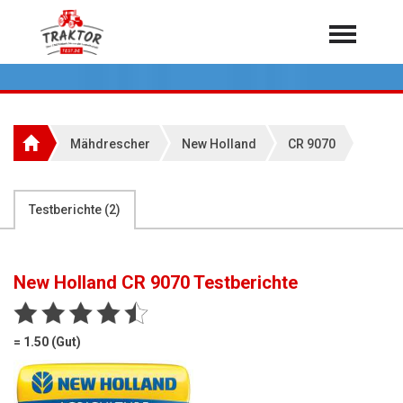
Home
Traktoren
Über 7.000 Testberichte
Mähdrescher
New Holland
CR 9070
Mähdrescher
Feldhäcksler
aus der Landwirtschaft
Testberichte (
2
)
Rundballenpressen
Großpackenpressen
New Holland CR 9070
Testberichte
Teleskoplader
Hoflader
= 1.50 (Gut)
Radlader
Rasentraktoren