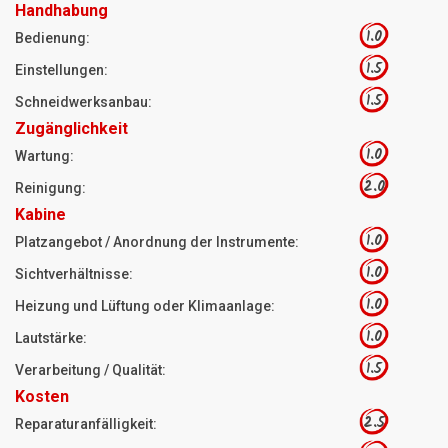
Handhabung
1.0
Bedienung:
1.5
Einstellungen:
1.5
Schneidwerksanbau:
Zugänglichkeit
1.0
Wartung:
2.0
Reinigung:
Kabine
1.0
Platzangebot / Anordnung der Instrumente:
1.0
Sichtverhältnisse:
1.0
Heizung und Lüftung oder Klimaanlage:
1.0
Lautstärke:
1.5
Verarbeitung / Qualität:
Kosten
2.5
Reparaturanfälligkeit: