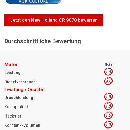
Motorsägen
Hoflader
Jetzt den New Holland CR 9070 bewerten
Freischneider
Jetzt Bewerten
Durchschnittliche Bewertung
Motor
Note
1.0
Leistung:
3.0
Dieselverbrauch:
Leistung / Qualität
1.0
Druschleistung:
1.0
Kornqualität:
1.5
Häcksler:
1.0
Korntank-Volumen: