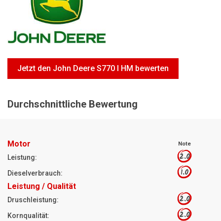
Motorsägen
Hoflader
Freischneider
Jetzt Bewerten
Jetzt den John Deere S770 I HM bewerten
Durchschnittliche Bewertung
Motor
Note
2.0
Leistung:
1.0
Dieselverbrauch:
Leistung / Qualität
2.0
Druschleistung:
2.0
Kornqualität: