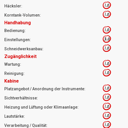
1.0
Häcksler:
1.0
Korntank-Volumen:
Handhabung
1.0
Bedienung:
3.0
Einstellungen:
1.0
Schneidwerksanbau:
Zugänglichkeit
1.0
Wartung:
1.0
Reinigung:
Kabine
1.0
Platzangebot / Anordnung der Instrumente:
1.0
Sichtverhältnisse:
1.0
Heizung und Lüftung oder Klimaanlage:
1.0
Lautstärke:
1.0
Verarbeitung / Qualität: