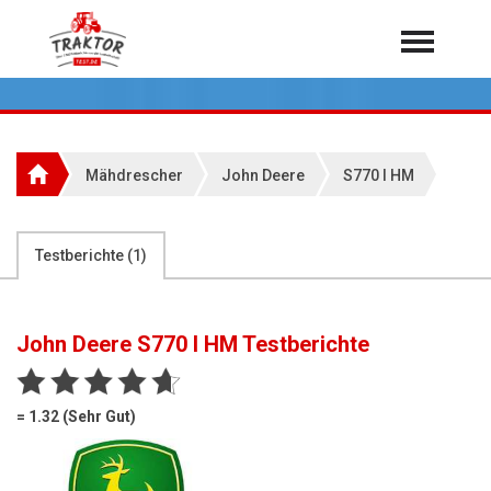
Home
Traktoren
Über 7.000 Testberichte
Mähdrescher
John Deere
S770 I HM
Mähdrescher
Feldhäcksler
aus der Landwirtschaft
Testberichte (
1
)
Rundballenpressen
Großpackenpressen
John Deere S770 I HM
Testberichte
Teleskoplader
Hoflader
= 1.32 (Sehr Gut)
Radlader
Rasentraktoren