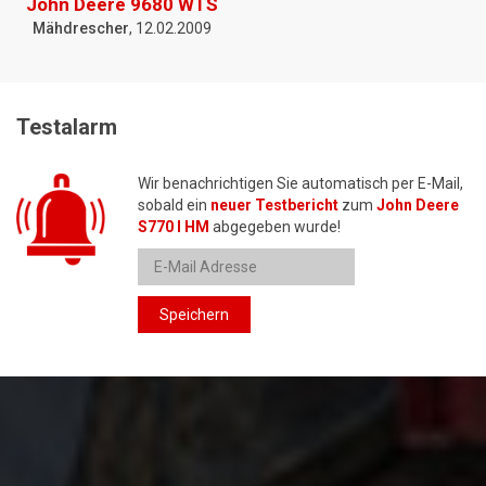
John Deere 9680 WTS
Mähdrescher
, 12.02.2009
Testalarm
Wir benachrichtigen Sie automatisch per E-Mail,
sobald ein
neuer Testbericht
zum
John Deere
S770 I HM
abgegeben wurde!
Speichern