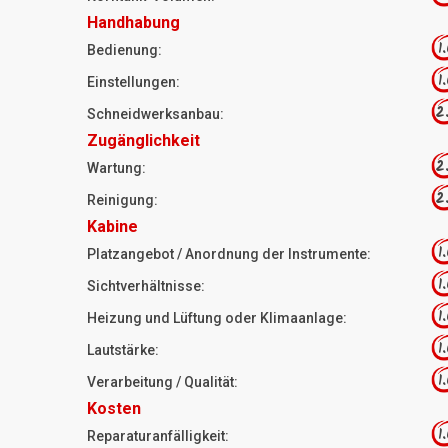
Handhabung
1
Bedienung:
1
Einstellungen:
2
Schneidwerksanbau:
Zugänglichkeit
2
Wartung:
2
Reinigung:
Kabine
1
Platzangebot / Anordnung der Instrumente:
1
Sichtverhältnisse:
1
Heizung und Lüftung oder Klimaanlage:
1
Lautstärke:
1
Verarbeitung / Qualität:
Kosten
1
Reparaturanfälligkeit: