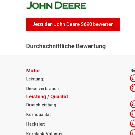
Jetzt den John Deere S690 bewerten
Durchschnittliche Bewertung
Motor
No
1
Leistung:
2
Dieselverbrauch:
Leistung / Qualität
2
Druschleistung:
1
Kornqualität:
1
Häcksler:
1
Korntank-Volumen: