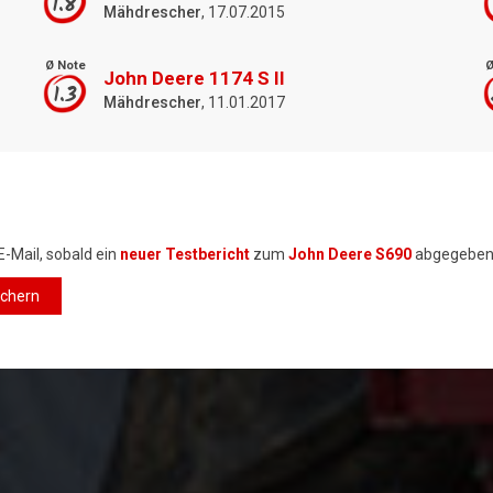
1.8
Mähdrescher
, 17.07.2015
Ø Note
Ø
John Deere 1174 S II
1.3
Mähdrescher
, 11.01.2017
E-Mail, sobald ein
neuer Testbericht
zum
John Deere S690
abgegeben
ichern