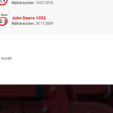
1.9
Mähdrescher
, 14.07.2016
 Note
John Deere 1052
2.3
Mähdrescher
, 30.11.2009
 wurde!