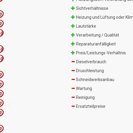
Sichtverhältnisse
.0
Heizung und Lüftung oder Kli
.0
Lautstärke
.0
Verarbeitung / Qualität
Reparaturanfälligkeit
.0
Preis/Leistungs-Verhältnis
.0
Dieselverbrauch
Druschleistung
.0
Schneidwerksanbau
.0
Wartung
.0
Reinigung
.0
Ersatzteilpreise
.0
.0