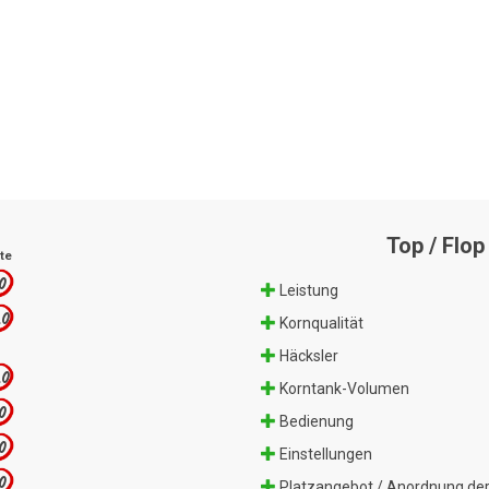
Top / Flop
te
.0
Leistung
.0
Kornqualität
Häcksler
.0
Korntank-Volumen
.0
Bedienung
.0
Einstellungen
.0
Platzangebot / Anordnung der