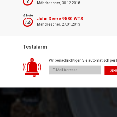
2
Mähdrescher
, 30.12.2018
Ø Note
John Deere 9580 WTS
1.6
Mähdrescher
, 27.01.2013
Testalarm
Wir benachrichtigen Sie automatisch per 
Spe