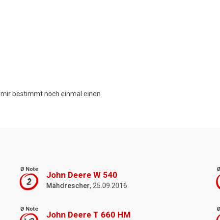
e mir bestimmt noch einmal einen
Ø Note
Ø
John Deere W 540
2
Mähdrescher
, 25.09.2016
Ø Note
Ø
John Deere T 660 HM